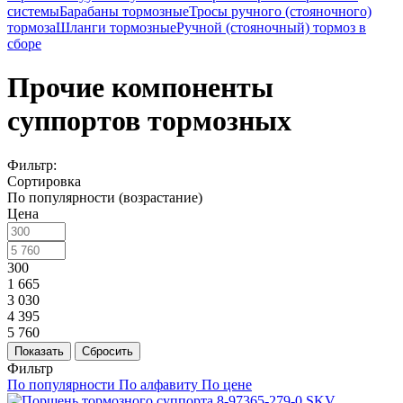
системы
Барабаны тормозные
Тросы ручного (стояночного)
тормоза
Шланги тормозные
Ручной (стояночный) тормоз в
сборе
Прочие компоненты
суппортов тормозных
Фильтр:
Сортировка
По популярности (возрастание)
Цена
300
1 665
3 030
4 395
5 760
Показать
Сбросить
Фильтр
По популярности
По алфавиту
По цене