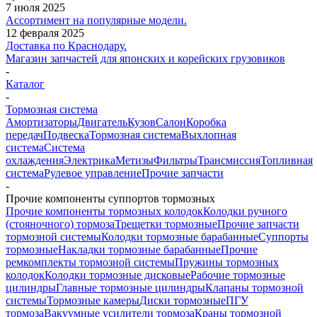
7 июля 2025
Ассортимент на популярные модели.
12 февраля 2025
Доставка по Краснодару.
Магазин запчастей для японских и корейских грузовиков
-
Каталог
-
Тормозная система
Амортизаторы
Двигатель
Кузов
Салон
Коробка
передач
Подвеска
Тормозная система
Выхлопная
система
Система
охлаждения
Электрика
Метизы
Фильтры
Трансмиссия
Топливная
система
Рулевое управление
Прочие запчасти
-
Прочие компоненты суппортов тормозных
Прочие компоненты тормозных колодок
Колодки ручного
(стояночного) тормоза
Трещетки тормозные
Прочие запчасти
тормозной системы
Колодки тормозные барабанные
Суппорты
тормозные
Накладки тормозные барабанные
Прочие
ремкомплекты тормозной системы
Пружины тормозных
колодок
Колодки тормозные дисковые
Рабочие тормозные
цилиндры
Главные тормозные цилиндры
Клапаны тормозной
системы
Тормозные камеры
Диски тормозные
ПГУ
тормоза
Вакуумные усилители тормоза
Краны тормозной