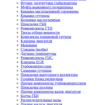
Втулки, полувтулки стабилизатора
Муфта выжимного подшипника
Крышки маслозаливной горловины
Крышки ступицы
Колпачки маслосъемные
Прокладки ГБЦ
Ремкомплекты ГТЦ
Тросы отбора мощности
Комплекты поршневой группы
Клапаны двигателя
Маховики
Стаканы (колбы)
Датчики температуры
Ремкомплекты ГЦС
Клапаны EGR
Турбокомпрессоры
Сальники ступицы
Прокладки выпускного коллектора
Головки блока цилиндров
Прочие компоненты турбокомпрессоров
Прокладки поддона
Прочие компоненты валов двигателя
Болты ГБЦ
Распределительные валы
Прочие насосы двигателя