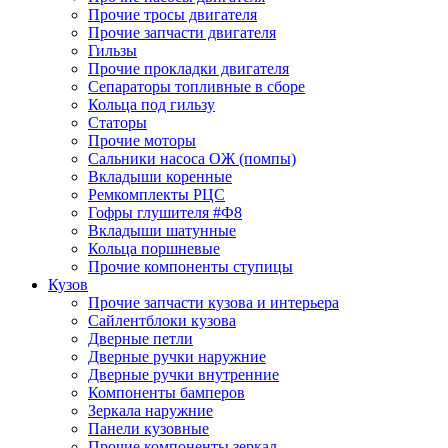
Прочие тросы двигателя
Прочие запчасти двигателя
Гильзы
Прочие прокладки двигателя
Сепараторы топливные в сборе
Кольца под гильзу
Статоры
Прочие моторы
Сальники насоса ОЖ (помпы)
Вкладыши коренные
Ремкомплекты РЦС
Гофры глушителя #Ф8
Вкладыши шатунные
Кольца поршневые
Прочие компоненты ступицы
Кузов
Прочие запчасти кузова и интерьера
Сайлентблоки кузова
Дверные петли
Дверные ручки наружние
Дверные ручки внутренние
Компоненты бамперов
Зеркала наружние
Панели кузовные
Прочие компоненты зеркал