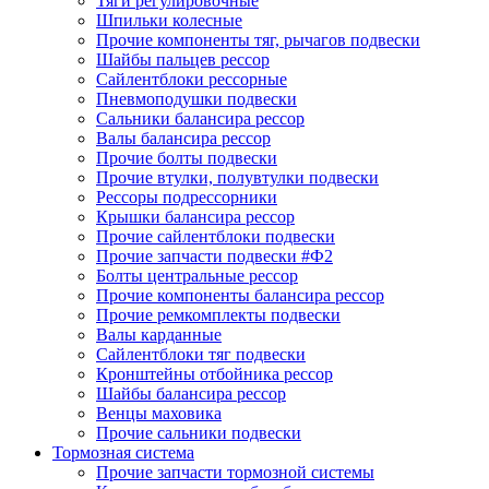
Тяги регулировочные
Шпильки колесные
Прочие компоненты тяг, рычагов подвески
Шайбы пальцев рессор
Сайлентблоки рессорные
Пневмоподушки подвески
Сальники балансира рессор
Валы балансира рессор
Прочие болты подвески
Прочие втулки, полувтулки подвески
Рессоры подрессорники
Крышки балансира рессор
Прочие сайлентблоки подвески
Прочие запчасти подвески #Ф2
Болты центральные рессор
Прочие компоненты балансира рессор
Прочие ремкомплекты подвески
Валы карданные
Сайлентблоки тяг подвески
Кронштейны отбойника рессор
Шайбы балансира рессор
Венцы маховика
Прочие сальники подвески
Тормозная система
Прочие запчасти тормозной системы