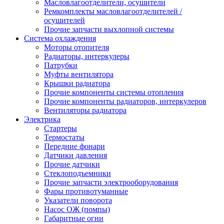
Масловлагоотделители, осушители
Ремкомплекты масловлагоотделителей /
осушителей
Прочие запчасти выхлопной системы
Система охлаждения
Моторы отопителя
Радиаторы, интеркулеры
Патрубки
Муфты вентилятора
Крышки радиатора
Прочие компоненты системы отопления
Прочие компоненты радиаторов, интеркулеров
Вентиляторы радиатора
Электрика
Стартеры
Термостаты
Передние фонари
Датчики давления
Прочие датчики
Стеклоподъемники
Прочие запчасти электрооборудования
Фары противотуманные
Указатели поворота
Насос ОЖ (помпы)
Габаритные огни