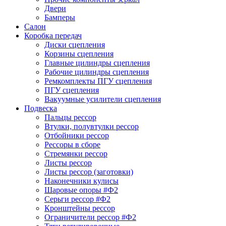
Двери
Бамперы
Салон
Коробка передач
Диски сцепления
Корзины сцепления
Главные цилиндры сцепления
Рабочие цилиндры сцепления
Ремкомплекты ПГУ сцепления
ПГУ сцепления
Вакуумные усилители сцепления
Подвеска
Пальцы рессор
Втулки, полувтулки рессор
Отбойники рессор
Рессоры в сборе
Стремянки рессор
Листы рессор
Листы рессор (заготовки)
Наконечники кулисы
Шаровые опоры #Ф2
Серьги рессор #Ф2
Кронштейны рессор
Ограничители рессор #Ф2