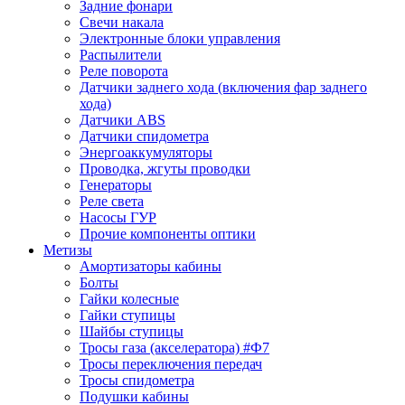
Задние фонари
Свечи накала
Электронные блоки управления
Распылители
Реле поворота
Датчики заднего хода (включения фар заднего
хода)
Датчики ABS
Датчики спидометра
Энергоаккумуляторы
Проводка, жгуты проводки
Генераторы
Реле света
Насосы ГУР
Прочие компоненты оптики
Метизы
Амортизаторы кабины
Болты
Гайки колесные
Гайки ступицы
Шайбы ступицы
Тросы газа (акселератора) #Ф7
Тросы переключения передач
Тросы спидометра
Подушки кабины