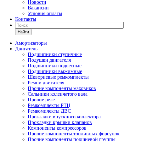
Новости
Вакансии
Условия оплаты
Контакты
Найти
Амортизаторы
Двигатель
Подшипники ступичные
Подушки двигателя
Подшипники подвесные
Подшипники выжимные
Шкворневые ремкомплекты
Ремни двигателя
Прочие компоненты маховиков
Сальники коленчатого вала
Прочие реле
Ремкомплекты РТЦ
Ремкомплекты ДВС
Прокладки впускного коллектора
Прокладки крышки клапанов
Компоненты компрессоров
Прочие компоненты топливных форсунок
Прочие компоненты поршневой группы