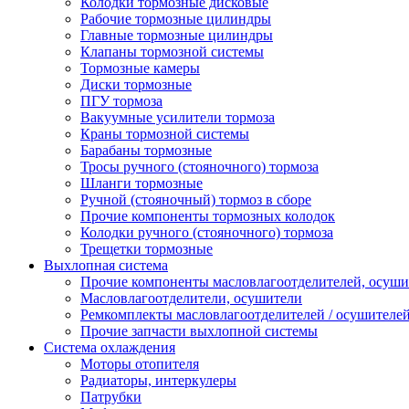
Колодки тормозные дисковые
Рабочие тормозные цилиндры
Главные тормозные цилиндры
Клапаны тормозной системы
Тормозные камеры
Диски тормозные
ПГУ тормоза
Вакуумные усилители тормоза
Краны тормозной системы
Барабаны тормозные
Тросы ручного (стояночного) тормоза
Шланги тормозные
Ручной (стояночный) тормоз в сборе
Прочие компоненты тормозных колодок
Колодки ручного (стояночного) тормоза
Трещетки тормозные
Выхлопная система
Прочие компоненты масловлагоотделителей, осуши
Масловлагоотделители, осушители
Ремкомплекты масловлагоотделителей / осушителе
Прочие запчасти выхлопной системы
Система охлаждения
Моторы отопителя
Радиаторы, интеркулеры
Патрубки