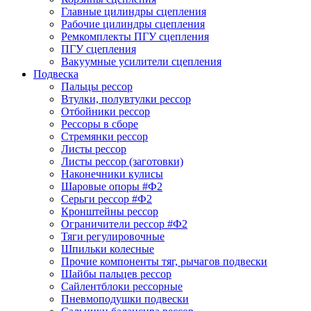
Главные цилиндры сцепления
Рабочие цилиндры сцепления
Ремкомплекты ПГУ сцепления
ПГУ сцепления
Вакуумные усилители сцепления
Подвеска
Пальцы рессор
Втулки, полувтулки рессор
Отбойники рессор
Рессоры в сборе
Стремянки рессор
Листы рессор
Листы рессор (заготовки)
Наконечники кулисы
Шаровые опоры #Ф2
Серьги рессор #Ф2
Кронштейны рессор
Ограничители рессор #Ф2
Тяги регулировочные
Шпильки колесные
Прочие компоненты тяг, рычагов подвески
Шайбы пальцев рессор
Сайлентблоки рессорные
Пневмоподушки подвески