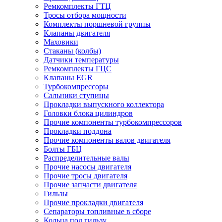
Ремкомплекты ГТЦ
Тросы отбора мощности
Комплекты поршневой группы
Клапаны двигателя
Маховики
Стаканы (колбы)
Датчики температуры
Ремкомплекты ГЦС
Клапаны EGR
Турбокомпрессоры
Сальники ступицы
Прокладки выпускного коллектора
Головки блока цилиндров
Прочие компоненты турбокомпрессоров
Прокладки поддона
Прочие компоненты валов двигателя
Болты ГБЦ
Распределительные валы
Прочие насосы двигателя
Прочие тросы двигателя
Прочие запчасти двигателя
Гильзы
Прочие прокладки двигателя
Сепараторы топливные в сборе
Кольца под гильзу