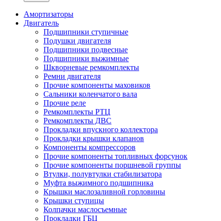
Амортизаторы
Двигатель
Подшипники ступичные
Подушки двигателя
Подшипники подвесные
Подшипники выжимные
Шкворневые ремкомплекты
Ремни двигателя
Прочие компоненты маховиков
Сальники коленчатого вала
Прочие реле
Ремкомплекты РТЦ
Ремкомплекты ДВС
Прокладки впускного коллектора
Прокладки крышки клапанов
Компоненты компрессоров
Прочие компоненты топливных форсунок
Прочие компоненты поршневой группы
Втулки, полувтулки стабилизатора
Муфта выжимного подшипника
Крышки маслозаливной горловины
Крышки ступицы
Колпачки маслосъемные
Прокладки ГБЦ