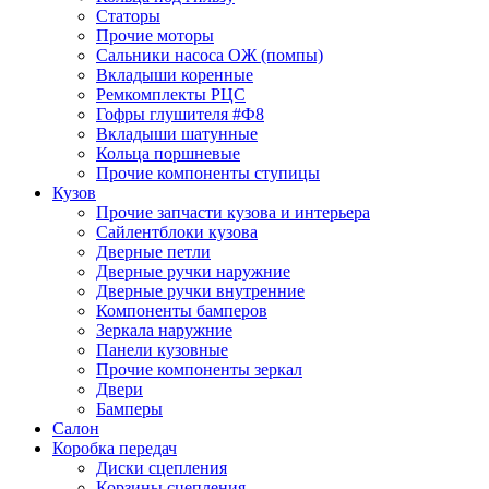
Статоры
Прочие моторы
Сальники насоса ОЖ (помпы)
Вкладыши коренные
Ремкомплекты РЦС
Гофры глушителя #Ф8
Вкладыши шатунные
Кольца поршневые
Прочие компоненты ступицы
Кузов
Прочие запчасти кузова и интерьера
Сайлентблоки кузова
Дверные петли
Дверные ручки наружние
Дверные ручки внутренние
Компоненты бамперов
Зеркала наружние
Панели кузовные
Прочие компоненты зеркал
Двери
Бамперы
Салон
Коробка передач
Диски сцепления
Корзины сцепления