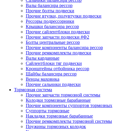
Сальники балансира рессор
Валы балансира рессор
Прочие болты подвески
Прочие втулки, полувтулки подвески
Рессоры подрессорники
Крышки балансира рессор
Прочие сайлентблоки подвески
Прочие запчасти подвески #Ф2
Болты центральные рессор
Прочие компоненты балансира рессор
Прочие ремкомплекты подвески
Валы карданные
Сайлентблоки тяг подвески
Кронштейны отбойника рессор
Шайбы балансира рессор
Венцы маховика
Прочие сальники подвески
Тормозная система
Прочие запчасти тормозной системы
Колодки тормозные барабанные
Прочие компоненты суппортов тормозных
Суппорты тормозные
Накладки тормозные барабанные
Прочие ремкомплекты тормозной системы
Пружины тормозных колодок