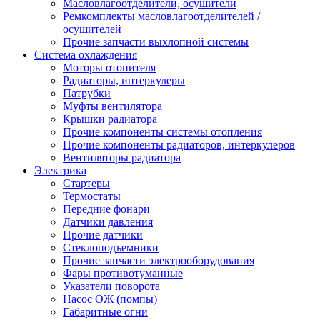
Масловлагоотделители, осушители
Ремкомплекты масловлагоотделителей /
осушителей
Прочие запчасти выхлопной системы
Система охлаждения
Моторы отопителя
Радиаторы, интеркулеры
Патрубки
Муфты вентилятора
Крышки радиатора
Прочие компоненты системы отопления
Прочие компоненты радиаторов, интеркулеров
Вентиляторы радиатора
Электрика
Стартеры
Термостаты
Передние фонари
Датчики давления
Прочие датчики
Стеклоподъемники
Прочие запчасти электрооборудования
Фары противотуманные
Указатели поворота
Насос ОЖ (помпы)
Габаритные огни