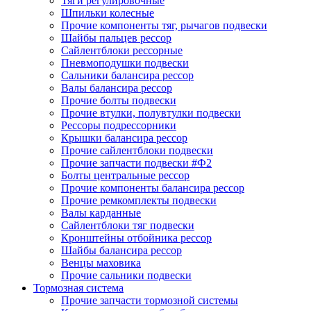
Тяги регулировочные
Шпильки колесные
Прочие компоненты тяг, рычагов подвески
Шайбы пальцев рессор
Сайлентблоки рессорные
Пневмоподушки подвески
Сальники балансира рессор
Валы балансира рессор
Прочие болты подвески
Прочие втулки, полувтулки подвески
Рессоры подрессорники
Крышки балансира рессор
Прочие сайлентблоки подвески
Прочие запчасти подвески #Ф2
Болты центральные рессор
Прочие компоненты балансира рессор
Прочие ремкомплекты подвески
Валы карданные
Сайлентблоки тяг подвески
Кронштейны отбойника рессор
Шайбы балансира рессор
Венцы маховика
Прочие сальники подвески
Тормозная система
Прочие запчасти тормозной системы