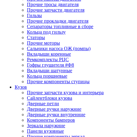
Прочие тросы двигателя
Прочие запчасти двигателя
Гильзы
Прочие прокладки двигателя
Сепараторы топливные в сборе
Кольца под гильзу
Статоры
Прочие моторы
Сальники насоса ОЖ (помпы)
Вкладыши коренные
Ремкомплекты РЦС
Гофры глушителя #Ф8
Вкладыши шатунные
Кольца поршневые
Прочие компоненты ступицы
Кузов
Прочие запчасти кузова и интерьера
Сайлентблоки кузова
Дверные петли
Дверные ручки наружние
Дверные ручки внутренние
Компоненты бамперов
Зеркала наружние
Панели кузовные
Прочие компоненты зеркал