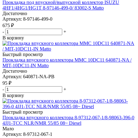
Прокладка под впускной/выпускной коллектор ISUZU
4HF1/4HG1/HG1T 8-97146-499-0/ 83002-S Matto
Достаточно
Артикул
: 8-97146-499-0
675
₽
-
+
В корзину
Быстрый просмотр
Прокладка впускного коллектора MMC 10DC11 640871-NA /
MIT-10DC11-IN Matto
Достаточно
Артикул
: 640871-NA-PB
95
₽
-
+
В корзину
Быстрый просмотр
Прокладка впускного коллектора 8-97312-067-1/8-98063-396-0
4JJ1-TCC NLR/NMR 55/85 08~ Diesel
Мало
Артикул
: 8-97312-067-1