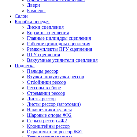
Двери
Бамперы
Салон
Коробка передач
Диски сцепления
Корзины сцепления
Главные цилиндры сцепления
Рабочие цилиндры сцепления
Ремкомплекты ПГУ сцепления
ПГУ сцепления
Вакуумные усилители сцепления
Подвеска
Пальцы рессор
Втулки, полувтулки рессор
Отбойники рессор
Рессоры в сборе
Стремянки рессор
Листы рессор
Листы рессор (заготовки)
Наконечники кулисы
Шаровые опоры #Ф2
Серьги рессор #Ф2
Кронштейны рессор
Ограничители рессор #Ф2