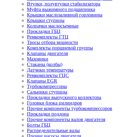
Втулки, полувтулки стабилизатора
Муфта выжимного подшипника
Крышки маслозаливной горловины
Крышки ступицы
Колпачки маслосъемные
Прокладки ГБЦ
Ремкомплекты ГТЦ
Тросы отбора мощности
Комплекты поршневой группы
Клапаны двигателя
Маховики
Стаканы (колбы)
Датчики температуры
Ремкомплекты ГЦС
Клапаны EGR
Турбокомпрессоры
Сальники ступицы
Прокладки выпускного коллектора
Головки блока цилиндров
Прочие компоненты турбокомпрессоров
Прокладки поддона
Прочие компоненты валов двигателя
Болты ГБЦ
Распределительные валы
Прочие насосы двигателя