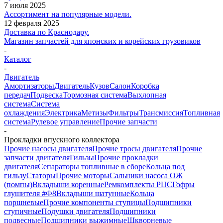
7 июля 2025
Ассортимент на популярные модели.
12 февраля 2025
Доставка по Краснодару.
Магазин запчастей для японских и корейских грузовиков
-
Каталог
-
Двигатель
Амортизаторы
Двигатель
Кузов
Салон
Коробка
передач
Подвеска
Тормозная система
Выхлопная
система
Система
охлаждения
Электрика
Метизы
Фильтры
Трансмиссия
Топливная
система
Рулевое управление
Прочие запчасти
-
Прокладки впускного коллектора
Прочие насосы двигателя
Прочие тросы двигателя
Прочие
запчасти двигателя
Гильзы
Прочие прокладки
двигателя
Сепараторы топливные в сборе
Кольца под
гильзу
Статоры
Прочие моторы
Сальники насоса ОЖ
(помпы)
Вкладыши коренные
Ремкомплекты РЦС
Гофры
глушителя #Ф8
Вкладыши шатунные
Кольца
поршневые
Прочие компоненты ступицы
Подшипники
ступичные
Подушки двигателя
Подшипники
подвесные
Подшипники выжимные
Шкворневые