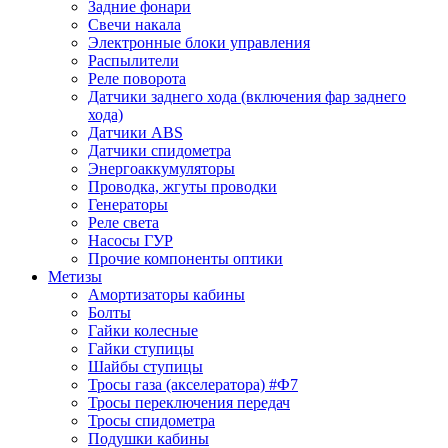
Задние фонари
Свечи накала
Электронные блоки управления
Распылители
Реле поворота
Датчики заднего хода (включения фар заднего
хода)
Датчики ABS
Датчики спидометра
Энергоаккумуляторы
Проводка, жгуты проводки
Генераторы
Реле света
Насосы ГУР
Прочие компоненты оптики
Метизы
Амортизаторы кабины
Болты
Гайки колесные
Гайки ступицы
Шайбы ступицы
Тросы газа (акселератора) #Ф7
Тросы переключения передач
Тросы спидометра
Подушки кабины