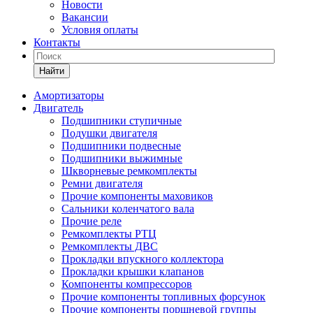
Новости
Вакансии
Условия оплаты
Контакты
Найти
Амортизаторы
Двигатель
Подшипники ступичные
Подушки двигателя
Подшипники подвесные
Подшипники выжимные
Шкворневые ремкомплекты
Ремни двигателя
Прочие компоненты маховиков
Сальники коленчатого вала
Прочие реле
Ремкомплекты РТЦ
Ремкомплекты ДВС
Прокладки впускного коллектора
Прокладки крышки клапанов
Компоненты компрессоров
Прочие компоненты топливных форсунок
Прочие компоненты поршневой группы