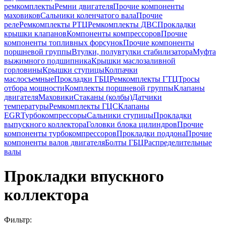
ремкомплекты
Ремни двигателя
Прочие компоненты
маховиков
Сальники коленчатого вала
Прочие
реле
Ремкомплекты РТЦ
Ремкомплекты ДВС
Прокладки
крышки клапанов
Компоненты компрессоров
Прочие
компоненты топливных форсунок
Прочие компоненты
поршневой группы
Втулки, полувтулки стабилизатора
Муфта
выжимного подшипника
Крышки маслозаливной
горловины
Крышки ступицы
Колпачки
маслосъемные
Прокладки ГБЦ
Ремкомплекты ГТЦ
Тросы
отбора мощности
Комплекты поршневой группы
Клапаны
двигателя
Маховики
Стаканы (колбы)
Датчики
температуры
Ремкомплекты ГЦС
Клапаны
EGR
Турбокомпрессоры
Сальники ступицы
Прокладки
выпускного коллектора
Головки блока цилиндров
Прочие
компоненты турбокомпрессоров
Прокладки поддона
Прочие
компоненты валов двигателя
Болты ГБЦ
Распределительные
валы
Прокладки впускного
коллектора
Фильтр: