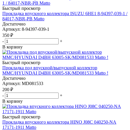
Быстрый просмотр
Прокладка впускного коллектора ISUZU 6HE1 8-94397-039-1 /
84017-NBR-PB Matto
Достаточно
Артикул
: 8-94397-039-1
350
₽
-
+
В корзину
Быстрый просмотр
Прокладка под впускной/выпускной коллектор
MMC/HYUNDAI D4BH 63005-SK/MD081533 Matto !
Достаточно
Артикул
: MD081533
200
₽
-
+
В корзину
Быстрый просмотр
Прокладка впускного коллектора HINO J08C 040250-NA
17171-1911 Matto