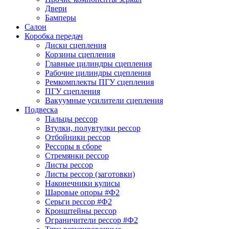
Двери
Бамперы
Салон
Коробка передач
Диски сцепления
Корзины сцепления
Главные цилиндры сцепления
Рабочие цилиндры сцепления
Ремкомплекты ПГУ сцепления
ПГУ сцепления
Вакуумные усилители сцепления
Подвеска
Пальцы рессор
Втулки, полувтулки рессор
Отбойники рессор
Рессоры в сборе
Стремянки рессор
Листы рессор
Листы рессор (заготовки)
Наконечники кулисы
Шаровые опоры #Ф2
Серьги рессор #Ф2
Кронштейны рессор
Ограничители рессор #Ф2