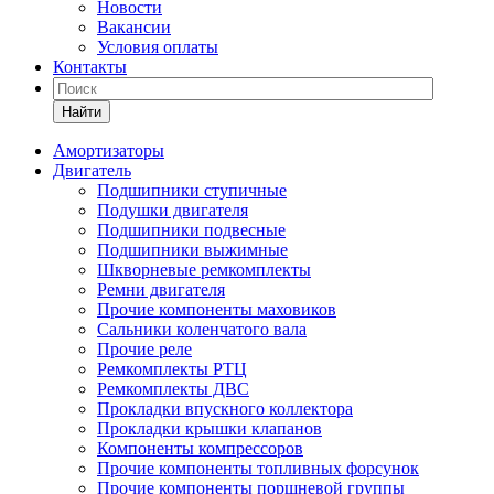
Новости
Вакансии
Условия оплаты
Контакты
Найти
Амортизаторы
Двигатель
Подшипники ступичные
Подушки двигателя
Подшипники подвесные
Подшипники выжимные
Шкворневые ремкомплекты
Ремни двигателя
Прочие компоненты маховиков
Сальники коленчатого вала
Прочие реле
Ремкомплекты РТЦ
Ремкомплекты ДВС
Прокладки впускного коллектора
Прокладки крышки клапанов
Компоненты компрессоров
Прочие компоненты топливных форсунок
Прочие компоненты поршневой группы