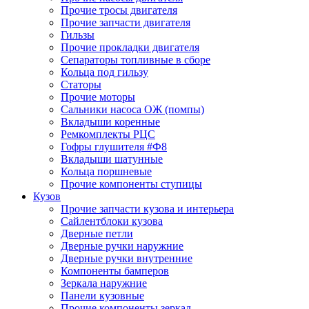
Прочие тросы двигателя
Прочие запчасти двигателя
Гильзы
Прочие прокладки двигателя
Сепараторы топливные в сборе
Кольца под гильзу
Статоры
Прочие моторы
Сальники насоса ОЖ (помпы)
Вкладыши коренные
Ремкомплекты РЦС
Гофры глушителя #Ф8
Вкладыши шатунные
Кольца поршневые
Прочие компоненты ступицы
Кузов
Прочие запчасти кузова и интерьера
Сайлентблоки кузова
Дверные петли
Дверные ручки наружние
Дверные ручки внутренние
Компоненты бамперов
Зеркала наружние
Панели кузовные
Прочие компоненты зеркал