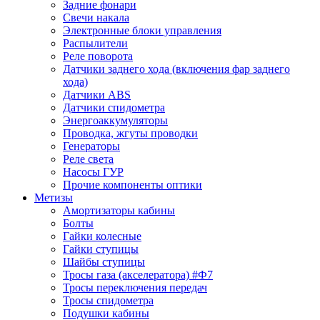
Задние фонари
Свечи накала
Электронные блоки управления
Распылители
Реле поворота
Датчики заднего хода (включения фар заднего
хода)
Датчики ABS
Датчики спидометра
Энергоаккумуляторы
Проводка, жгуты проводки
Генераторы
Реле света
Насосы ГУР
Прочие компоненты оптики
Метизы
Амортизаторы кабины
Болты
Гайки колесные
Гайки ступицы
Шайбы ступицы
Тросы газа (акселератора) #Ф7
Тросы переключения передач
Тросы спидометра
Подушки кабины