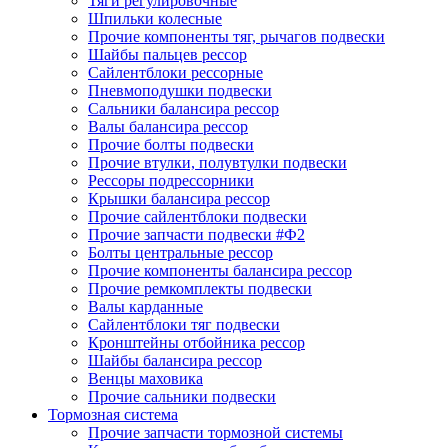
Тяги регулировочные
Шпильки колесные
Прочие компоненты тяг, рычагов подвески
Шайбы пальцев рессор
Сайлентблоки рессорные
Пневмоподушки подвески
Сальники балансира рессор
Валы балансира рессор
Прочие болты подвески
Прочие втулки, полувтулки подвески
Рессоры подрессорники
Крышки балансира рессор
Прочие сайлентблоки подвески
Прочие запчасти подвески #Ф2
Болты центральные рессор
Прочие компоненты балансира рессор
Прочие ремкомплекты подвески
Валы карданные
Сайлентблоки тяг подвески
Кронштейны отбойника рессор
Шайбы балансира рессор
Венцы маховика
Прочие сальники подвески
Тормозная система
Прочие запчасти тормозной системы