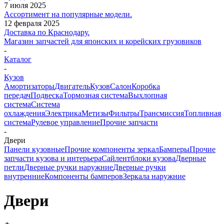
7 июля 2025
Ассортимент на популярные модели.
12 февраля 2025
Доставка по Краснодару.
Магазин запчастей для японских и корейских грузовиков
-
Каталог
-
Кузов
Амортизаторы
Двигатель
Кузов
Салон
Коробка
передач
Подвеска
Тормозная система
Выхлопная
система
Система
охлаждения
Электрика
Метизы
Фильтры
Трансмиссия
Топливная
система
Рулевое управление
Прочие запчасти
-
Двери
Панели кузовные
Прочие компоненты зеркал
Бамперы
Прочие
запчасти кузова и интерьера
Сайлентблоки кузова
Дверные
петли
Дверные ручки наружние
Дверные ручки
внутренние
Компоненты бамперов
Зеркала наружние
Двери