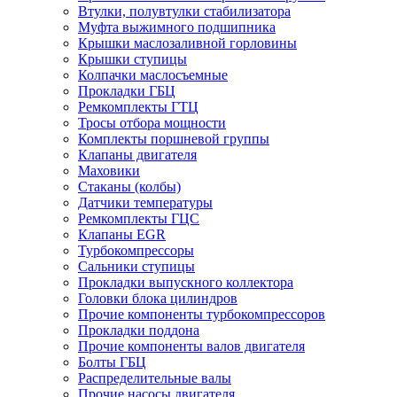
Втулки, полувтулки стабилизатора
Муфта выжимного подшипника
Крышки маслозаливной горловины
Крышки ступицы
Колпачки маслосъемные
Прокладки ГБЦ
Ремкомплекты ГТЦ
Тросы отбора мощности
Комплекты поршневой группы
Клапаны двигателя
Маховики
Стаканы (колбы)
Датчики температуры
Ремкомплекты ГЦС
Клапаны EGR
Турбокомпрессоры
Сальники ступицы
Прокладки выпускного коллектора
Головки блока цилиндров
Прочие компоненты турбокомпрессоров
Прокладки поддона
Прочие компоненты валов двигателя
Болты ГБЦ
Распределительные валы
Прочие насосы двигателя