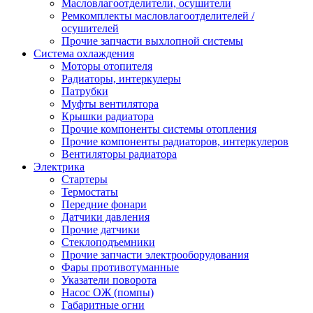
Масловлагоотделители, осушители
Ремкомплекты масловлагоотделителей /
осушителей
Прочие запчасти выхлопной системы
Система охлаждения
Моторы отопителя
Радиаторы, интеркулеры
Патрубки
Муфты вентилятора
Крышки радиатора
Прочие компоненты системы отопления
Прочие компоненты радиаторов, интеркулеров
Вентиляторы радиатора
Электрика
Стартеры
Термостаты
Передние фонари
Датчики давления
Прочие датчики
Стеклоподъемники
Прочие запчасти электрооборудования
Фары противотуманные
Указатели поворота
Насос ОЖ (помпы)
Габаритные огни