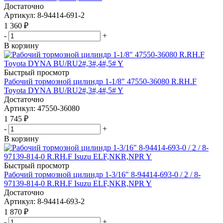
Достаточно
Артикул
: 8-94414-691-2
1 360
₽
-
+
В корзину
Быстрый просмотр
Рабочий тормозной цилиндр 1-1/8" 47550-36080 R.RH.F
Toyota DYNA BU/RU2#,3#,4#,5# Y
Достаточно
Артикул
: 47550-36080
1 745
₽
-
+
В корзину
Быстрый просмотр
Рабочий тормозной цилиндр 1-3/16" 8-94414-693-0 / 2 / 8-
97139-814-0 R.RH.F Isuzu ELF,NKR,NPR Y
Достаточно
Артикул
: 8-94414-693-2
1 870
₽
-
+