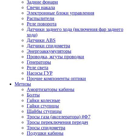
Задние фонари
Свечи накала
Электронные блоки управления
Распылители
Реле поворота
Датчики заднего хода (включения фар заднего
хода)
Датчики ABS
Датчики спидометра
Энергоаккумуляторы
Проводка, жгуты проводки
Генераторы
Реле света
Насосы ГУР
Прочие компоненты оптики
Метизы
Амортизаторы кабины
Болты
Гайки колесные
Гайки ступицы
Шайбы ступицы
Тросы газа (акселератора) #Ф7
Тросы переключения передач
Тросы спидометра
Подушки кабины