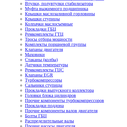
Втулки, полувтулки стабилизатора
Муфта выжимного подшипника
Крышки маслозаливной горловины
Крышки ступицы
Колпачки маслосъемные
Прокладки ГБЦ
Ремкомплекты ГТЦ
Тросы отбора мощности
Комплекты поршневой группы
Клапаны двигателя
Маховики
Стаканы (колбы)
Датчики температуры
Ремкомплекты ГЦС
Клапаны EGR
Турбокомпрессоры
Сальники ступицы
Прокладки выпускного коллектора
Головки блока цилиндров
Прочие компоненты турбокомпрессоров
Прокладки поддона
Прочие компоненты валов двигателя
Болты ГБЦ
Распределительные валы
Прочие насосы двигателя