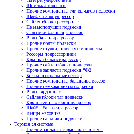
Тяги регулировочные
Шпильки колесные
Прочие компоненты тяг, рычагов подвески
Шайбы пальцев рессор
Сайлентблоки рессорные
Пневмоподушки подвески
Сальники балансира рессор
Валы балансира рессор
Прочие болты подвески
Прочие втулки, полувтулки подвески
Рессоры подрессорники
Крышки балансира рессор
Прочие сайлентблоки подвески
Прочие запчасти подвески #Ф2
Болты центральные рессор
Прочие компоненты балансира рессор
Прочие ремкомплекты подвески
Валы карданные
Сайлентблоки тяг подвески
Кронштейны отбойника рессор
Шайбы балансира рессор
Венцы маховика
Прочие сальники подвески
Тормозная система
Прочие запчасти тормозной системы