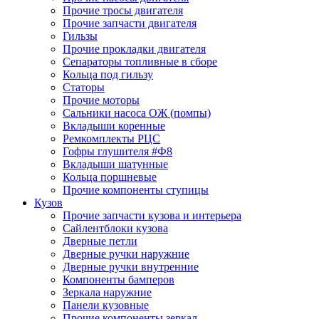
Прочие тросы двигателя
Прочие запчасти двигателя
Гильзы
Прочие прокладки двигателя
Сепараторы топливные в сборе
Кольца под гильзу
Статоры
Прочие моторы
Сальники насоса ОЖ (помпы)
Вкладыши коренные
Ремкомплекты РЦС
Гофры глушителя #Ф8
Вкладыши шатунные
Кольца поршневые
Прочие компоненты ступицы
Кузов
Прочие запчасти кузова и интерьера
Сайлентблоки кузова
Дверные петли
Дверные ручки наружние
Дверные ручки внутренние
Компоненты бамперов
Зеркала наружние
Панели кузовные
Прочие компоненты зеркал