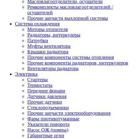
Масловлагоотделители, осушители
Ремкомплекты масловлагоотделителей /
осушителей
Прочие запчасти выхлопной системы
Система охлаждения
Моторы отопителя
Радиаторы, интеркулеры
Патрубки
Муфты вентилятора
Крышки радиатора
Прочие компоненты системы отопления
Прочие компоненты радиаторов, интеркулеров
Вентиляторы радиатора
Электрика
Стартеры
Термостаты
Передние фонари
Датчики давления
Прочие датчики
Стеклоподъемники
Прочие запчасти электрооборудования
Фары противотуманные
Указатели поворота
Насос ОЖ (помпы)
Габаритные огни