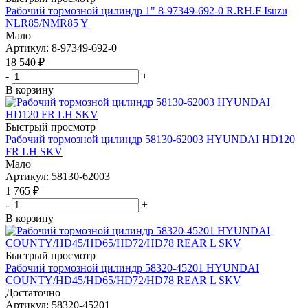
Рабочий тормозной цилиндр 1" 8-97349-692-0 R.RH.F Isuzu
NLR85/NMR85 Y
Мало
Артикул
: 8-97349-692-0
18 540
₽
-
+
В корзину
Быстрый просмотр
Рабочий тормозной цилиндр 58130-62003 HYUNDAI HD120
FR LH SKV
Мало
Артикул
: 58130-62003
1 765
₽
-
+
В корзину
Быстрый просмотр
Рабочий тормозной цилиндр 58320-45201 HYUNDAI
COUNTY/HD45/HD65/HD72/HD78 REAR L SKV
Достаточно
Артикул
: 58320-45201