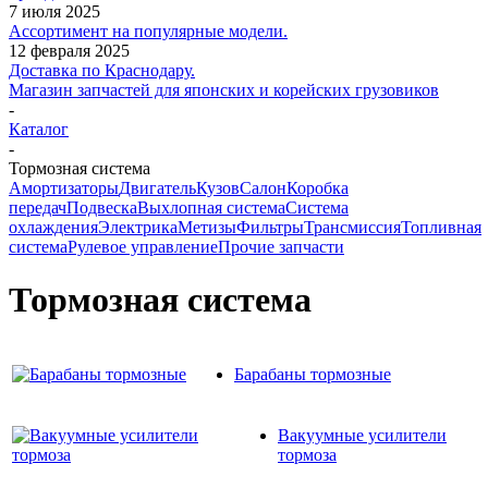
7 июля 2025
Ассортимент на популярные модели.
12 февраля 2025
Доставка по Краснодару.
Магазин запчастей для японских и корейских грузовиков
-
Каталог
-
Тормозная система
Амортизаторы
Двигатель
Кузов
Салон
Коробка
передач
Подвеска
Выхлопная система
Система
охлаждения
Электрика
Метизы
Фильтры
Трансмиссия
Топливная
система
Рулевое управление
Прочие запчасти
Тормозная система
Барабаны тормозные
Вакуумные усилители
тормоза