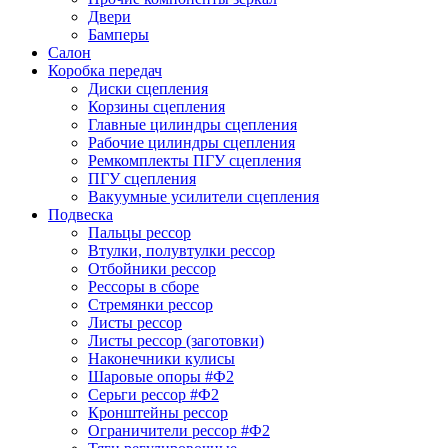
Двери
Бамперы
Салон
Коробка передач
Диски сцепления
Корзины сцепления
Главные цилиндры сцепления
Рабочие цилиндры сцепления
Ремкомплекты ПГУ сцепления
ПГУ сцепления
Вакуумные усилители сцепления
Подвеска
Пальцы рессор
Втулки, полувтулки рессор
Отбойники рессор
Рессоры в сборе
Стремянки рессор
Листы рессор
Листы рессор (заготовки)
Наконечники кулисы
Шаровые опоры #Ф2
Серьги рессор #Ф2
Кронштейны рессор
Ограничители рессор #Ф2