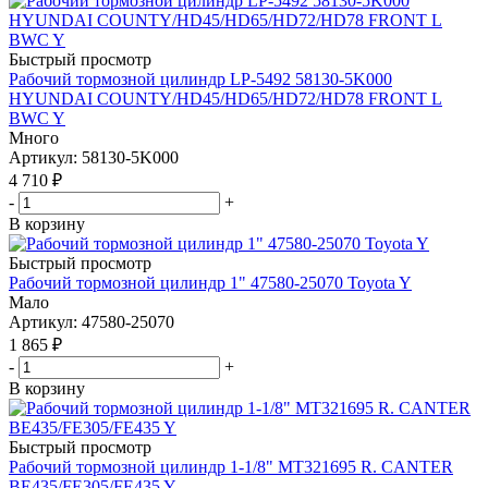
Быстрый просмотр
Рабочий тормозной цилиндр LP-5492 58130-5K000
HYUNDAI COUNTY/HD45/HD65/HD72/HD78 FRONT L
BWC Y
Много
Артикул
: 58130-5K000
4 710
₽
-
+
В корзину
Быстрый просмотр
Рабочий тормозной цилиндр 1" 47580-25070 Toyota Y
Мало
Артикул
: 47580-25070
1 865
₽
-
+
В корзину
Быстрый просмотр
Рабочий тормозной цилиндр 1-1/8" MT321695 R. CANTER
BE435/FE305/FE435 Y