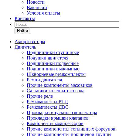
Новости
Вакансии
Условия оплаты
Контакты
Найти
Амортизаторы
Двигатель
Подшипники ступичные
Подушки двигателя
Подшипники подвесные
Подшипники выжимные
Шкворневые ремкомплекты
Ремни двигателя
Прочие компоненты маховиков
Сальники коленчатого вала
Прочие реле
Ремкомплекты РТЦ
Ремкомплекты ДВС
Прокладки впускного коллектора
Прокладки крышки клапанов
Компоненты компрессоров
Прочие компоненты топливных форсунок
Прочие компоненты поршневой группы