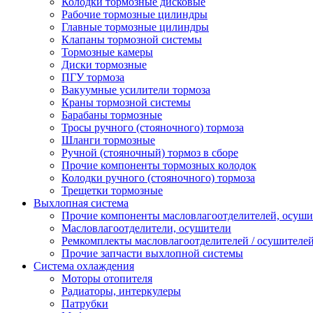
Колодки тормозные дисковые
Рабочие тормозные цилиндры
Главные тормозные цилиндры
Клапаны тормозной системы
Тормозные камеры
Диски тормозные
ПГУ тормоза
Вакуумные усилители тормоза
Краны тормозной системы
Барабаны тормозные
Тросы ручного (стояночного) тормоза
Шланги тормозные
Ручной (стояночный) тормоз в сборе
Прочие компоненты тормозных колодок
Колодки ручного (стояночного) тормоза
Трещетки тормозные
Выхлопная система
Прочие компоненты масловлагоотделителей, осуши
Масловлагоотделители, осушители
Ремкомплекты масловлагоотделителей / осушителе
Прочие запчасти выхлопной системы
Система охлаждения
Моторы отопителя
Радиаторы, интеркулеры
Патрубки