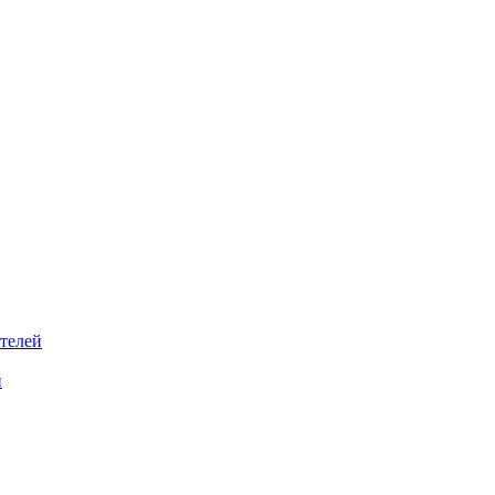
телей
й