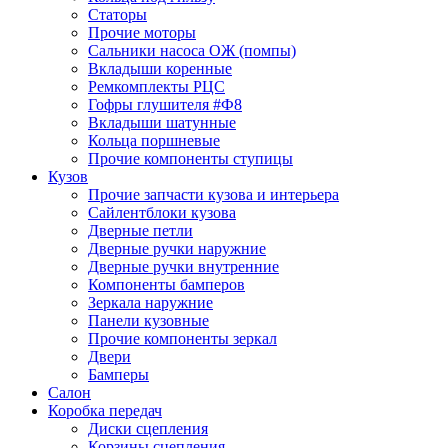
Статоры
Прочие моторы
Сальники насоса ОЖ (помпы)
Вкладыши коренные
Ремкомплекты РЦС
Гофры глушителя #Ф8
Вкладыши шатунные
Кольца поршневые
Прочие компоненты ступицы
Кузов
Прочие запчасти кузова и интерьера
Сайлентблоки кузова
Дверные петли
Дверные ручки наружние
Дверные ручки внутренние
Компоненты бамперов
Зеркала наружние
Панели кузовные
Прочие компоненты зеркал
Двери
Бамперы
Салон
Коробка передач
Диски сцепления
Корзины сцепления