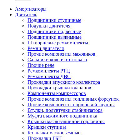
Амортизаторы
Двигатель
Подшипники ступичные
Подушки двигателя
Подшипники подвесные
Подшипники выжимные
Шкворневые ремкомплекты
Ремни двигателя
Прочие компоненты маховиков
Сальники коленчатого вала
Прочие реле
Ремкомплекты РТЦ
Ремкомплекты ДВС
Прокладки впускного коллектора
Прокладки крышки клапанов
Компоненты компрессоров
Прочие компоненты топливных форсунок
Прочие компоненты поршневой группы
Втулки, полувтулки стабилизатора
Муфта выжимного подшипника
Крышки маслозаливной горловины
Крышки ступицы
Колпачки маслосъемные
Прокладки ГБЦ