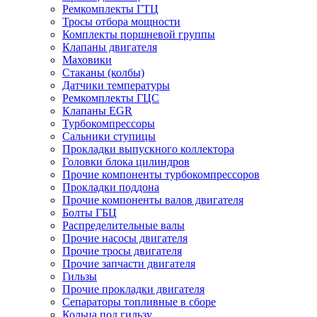
Ремкомплекты ГТЦ
Тросы отбора мощности
Комплекты поршневой группы
Клапаны двигателя
Маховики
Стаканы (колбы)
Датчики температуры
Ремкомплекты ГЦС
Клапаны EGR
Турбокомпрессоры
Сальники ступицы
Прокладки выпускного коллектора
Головки блока цилиндров
Прочие компоненты турбокомпрессоров
Прокладки поддона
Прочие компоненты валов двигателя
Болты ГБЦ
Распределительные валы
Прочие насосы двигателя
Прочие тросы двигателя
Прочие запчасти двигателя
Гильзы
Прочие прокладки двигателя
Сепараторы топливные в сборе
Кольца под гильзу