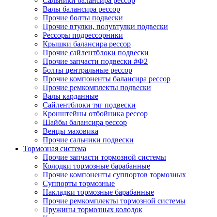
Сальники балансира рессор
Валы балансира рессор
Прочие болты подвески
Прочие втулки, полувтулки подвески
Рессоры подрессорники
Крышки балансира рессор
Прочие сайлентблоки подвески
Прочие запчасти подвески #Ф2
Болты центральные рессор
Прочие компоненты балансира рессор
Прочие ремкомплекты подвески
Валы карданные
Сайлентблоки тяг подвески
Кронштейны отбойника рессор
Шайбы балансира рессор
Венцы маховика
Прочие сальники подвески
Тормозная система
Прочие запчасти тормозной системы
Колодки тормозные барабанные
Прочие компоненты суппортов тормозных
Суппорты тормозные
Накладки тормозные барабанные
Прочие ремкомплекты тормозной системы
Пружины тормозных колодок