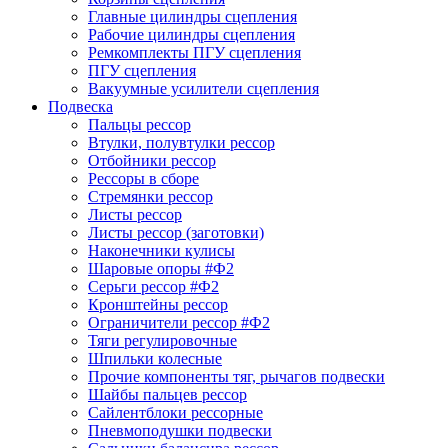
Главные цилиндры сцепления
Рабочие цилиндры сцепления
Ремкомплекты ПГУ сцепления
ПГУ сцепления
Вакуумные усилители сцепления
Подвеска
Пальцы рессор
Втулки, полувтулки рессор
Отбойники рессор
Рессоры в сборе
Стремянки рессор
Листы рессор
Листы рессор (заготовки)
Наконечники кулисы
Шаровые опоры #Ф2
Серьги рессор #Ф2
Кронштейны рессор
Ограничители рессор #Ф2
Тяги регулировочные
Шпильки колесные
Прочие компоненты тяг, рычагов подвески
Шайбы пальцев рессор
Сайлентблоки рессорные
Пневмоподушки подвески