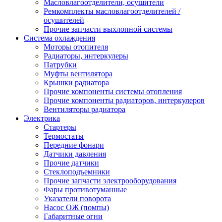
Масловлагоотделители, осушители
Ремкомплекты масловлагоотделителей /
осушителей
Прочие запчасти выхлопной системы
Система охлаждения
Моторы отопителя
Радиаторы, интеркулеры
Патрубки
Муфты вентилятора
Крышки радиатора
Прочие компоненты системы отопления
Прочие компоненты радиаторов, интеркулеров
Вентиляторы радиатора
Электрика
Стартеры
Термостаты
Передние фонари
Датчики давления
Прочие датчики
Стеклоподъемники
Прочие запчасти электрооборудования
Фары противотуманные
Указатели поворота
Насос ОЖ (помпы)
Габаритные огни