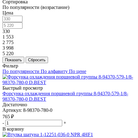
Сортировка
По популярности (возрастание)
Цена
330
1 553
2 775
3 998
5 220
Показать
Сбросить
Фильтр
По популярности
По алфавиту
По цене
Быстрый просмотр
Форсунка охлаждения поршневой группы 8-94370-579-1/8-
98370-780-0 D.BEST
Достаточно
Артикул
: 8-98370-780-0
765
₽
-
+
В корзину