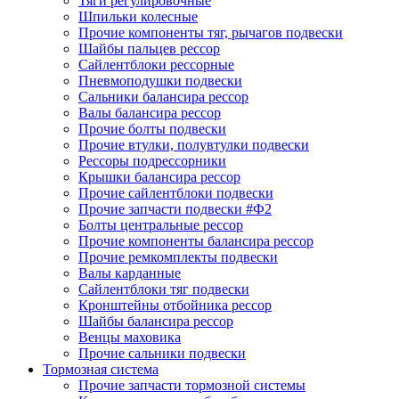
Тяги регулировочные
Шпильки колесные
Прочие компоненты тяг, рычагов подвески
Шайбы пальцев рессор
Сайлентблоки рессорные
Пневмоподушки подвески
Сальники балансира рессор
Валы балансира рессор
Прочие болты подвески
Прочие втулки, полувтулки подвески
Рессоры подрессорники
Крышки балансира рессор
Прочие сайлентблоки подвески
Прочие запчасти подвески #Ф2
Болты центральные рессор
Прочие компоненты балансира рессор
Прочие ремкомплекты подвески
Валы карданные
Сайлентблоки тяг подвески
Кронштейны отбойника рессор
Шайбы балансира рессор
Венцы маховика
Прочие сальники подвески
Тормозная система
Прочие запчасти тормозной системы