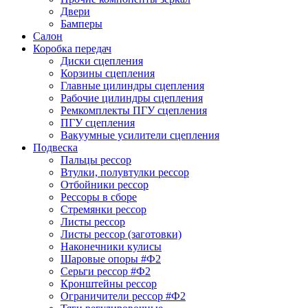
Двери
Бамперы
Салон
Коробка передач
Диски сцепления
Корзины сцепления
Главные цилиндры сцепления
Рабочие цилиндры сцепления
Ремкомплекты ПГУ сцепления
ПГУ сцепления
Вакуумные усилители сцепления
Подвеска
Пальцы рессор
Втулки, полувтулки рессор
Отбойники рессор
Рессоры в сборе
Стремянки рессор
Листы рессор
Листы рессор (заготовки)
Наконечники кулисы
Шаровые опоры #Ф2
Серьги рессор #Ф2
Кронштейны рессор
Ограничители рессор #Ф2