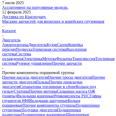
7 июля 2025
Ассортимент на популярные модели.
12 февраля 2025
Доставка по Краснодару.
Магазин запчастей для японских и корейских грузовиков
-
Каталог
-
Двигатель
Амортизаторы
Двигатель
Кузов
Салон
Коробка
передач
Подвеска
Тормозная система
Выхлопная
система
Система
охлаждения
Электрика
Метизы
Фильтры
Трансмиссия
Топливная
система
Рулевое управление
Прочие запчасти
-
Прочие компоненты поршневой группы
Прочие насосы двигателя
Прочие тросы двигателя
Прочие
запчасти двигателя
Гильзы
Прочие прокладки
двигателя
Сепараторы топливные в сборе
Кольца под
гильзу
Статоры
Прочие моторы
Сальники насоса ОЖ
(помпы)
Вкладыши коренные
Ремкомплекты РЦС
Гофры
глушителя #Ф8
Вкладыши шатунные
Кольца
поршневые
Прочие компоненты ступицы
Подшипники
ступичные
Подушки двигателя
Подшипники
подвесные
Подшипники выжимные
Шкворневые