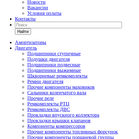
Новости
Вакансии
Условия оплаты
Контакты
Найти
Амортизаторы
Двигатель
Подшипники ступичные
Подушки двигателя
Подшипники подвесные
Подшипники выжимные
Шкворневые ремкомплекты
Ремни двигателя
Прочие компоненты маховиков
Сальники коленчатого вала
Прочие реле
Ремкомплекты РТЦ
Ремкомплекты ДВС
Прокладки впускного коллектора
Прокладки крышки клапанов
Компоненты компрессоров
Прочие компоненты топливных форсунок
Прочие компоненты поршневой группы