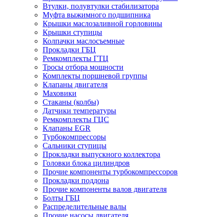
Втулки, полувтулки стабилизатора
Муфта выжимного подшипника
Крышки маслозаливной горловины
Крышки ступицы
Колпачки маслосъемные
Прокладки ГБЦ
Ремкомплекты ГТЦ
Тросы отбора мощности
Комплекты поршневой группы
Клапаны двигателя
Маховики
Стаканы (колбы)
Датчики температуры
Ремкомплекты ГЦС
Клапаны EGR
Турбокомпрессоры
Сальники ступицы
Прокладки выпускного коллектора
Головки блока цилиндров
Прочие компоненты турбокомпрессоров
Прокладки поддона
Прочие компоненты валов двигателя
Болты ГБЦ
Распределительные валы
Прочие насосы двигателя