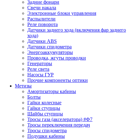
Задние фонари
Свечи накала
Электронные блоки управления
Распылители
Реле поворота
Датчики заднего хода (включения фар заднего
хода)
Датчики ABS
Датчики спидометра
Энергоаккумуляторы
Проводка, жгуты проводки
Генераторы
Реле света
Насосы ГУР
Прочие компоненты оптики
Метизы
Амортизаторы кабины
Болты
Гайки колесные
Гайки ступицы
Шайбы ступицы
Тросы газа (акселератора) #Ф7
Тросы переключения передач
Тросы спидометра
Подушки кабины