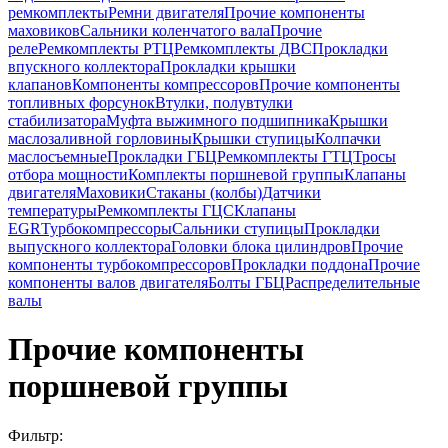
ремкомплекты
Ремни двигателя
Прочие компоненты
маховиков
Сальники коленчатого вала
Прочие
реле
Ремкомплекты РТЦ
Ремкомплекты ДВС
Прокладки
впускного коллектора
Прокладки крышки
клапанов
Компоненты компрессоров
Прочие компоненты
топливных форсунок
Втулки, полувтулки
стабилизатора
Муфта выжимного подшипника
Крышки
маслозаливной горловины
Крышки ступицы
Колпачки
маслосъемные
Прокладки ГБЦ
Ремкомплекты ГТЦ
Тросы
отбора мощности
Комплекты поршневой группы
Клапаны
двигателя
Маховики
Стаканы (колбы)
Датчики
температуры
Ремкомплекты ГЦС
Клапаны
EGR
Турбокомпрессоры
Сальники ступицы
Прокладки
выпускного коллектора
Головки блока цилиндров
Прочие
компоненты турбокомпрессоров
Прокладки поддона
Прочие
компоненты валов двигателя
Болты ГБЦ
Распределительные
валы
Прочие компоненты
поршневой группы
Фильтр: