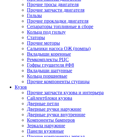
Прочие тросы двигателя
Прочие запчасти двигателя
Гильзы
Прочие прокладки двигателя
Сепараторы топливные в сборе
Кольца под гильзу
Статоры
Прочие моторы
Сальники насоса ОЖ (помпы)
Вкладыши коренные
Ремкомплекты РЦС
Гофры глушителя #Ф8
Вкладыши шатунные
Кольца поршневые
Прочие компоненты ступицы
Кузов
Прочие запчасти кузова и интерьера
Сайлентблоки кузова
Дверные петли
Дверные ручки наружние
Дверные ручки внутренние
Компоненты бамперов
Зеркала наружние
Панели кузовные
Прочие компоненты зеркал