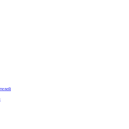
телей
й