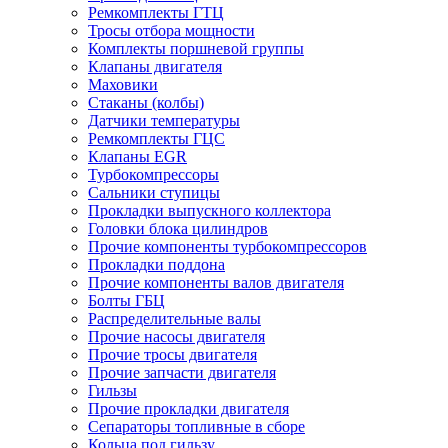
Ремкомплекты ГТЦ
Тросы отбора мощности
Комплекты поршневой группы
Клапаны двигателя
Маховики
Стаканы (колбы)
Датчики температуры
Ремкомплекты ГЦС
Клапаны EGR
Турбокомпрессоры
Сальники ступицы
Прокладки выпускного коллектора
Головки блока цилиндров
Прочие компоненты турбокомпрессоров
Прокладки поддона
Прочие компоненты валов двигателя
Болты ГБЦ
Распределительные валы
Прочие насосы двигателя
Прочие тросы двигателя
Прочие запчасти двигателя
Гильзы
Прочие прокладки двигателя
Сепараторы топливные в сборе
Кольца под гильзу