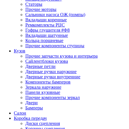
Статоры
Прочие моторы
Сальники насоса ОЖ (помпы)
Вкладыши коренные
Ремкомплекты РЦС
Гофры глушителя #Ф8
Вкладыши шатунные
Кольца поршневые
Прочие компоненты ступицы
Кузов
Прочие запчасти кузова и интерьера
Сайлентблоки кузова
Дверные петли
Дверные ручки наружние
Дверные ручки внутренние
Компоненты бамперов
Зеркала наружние
Панели кузовные
Прочие компоненты зеркал
Двери
Бамперы
Салон
Коробка передач
Диски сцепления
Корзины сцепления