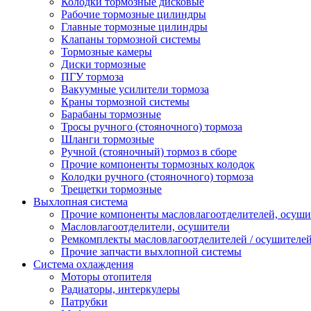
Колодки тормозные дисковые
Рабочие тормозные цилиндры
Главные тормозные цилиндры
Клапаны тормозной системы
Тормозные камеры
Диски тормозные
ПГУ тормоза
Вакуумные усилители тормоза
Краны тормозной системы
Барабаны тормозные
Тросы ручного (стояночного) тормоза
Шланги тормозные
Ручной (стояночный) тормоз в сборе
Прочие компоненты тормозных колодок
Колодки ручного (стояночного) тормоза
Трещетки тормозные
Выхлопная система
Прочие компоненты масловлагоотделителей, осуши
Масловлагоотделители, осушители
Ремкомплекты масловлагоотделителей / осушителе
Прочие запчасти выхлопной системы
Система охлаждения
Моторы отопителя
Радиаторы, интеркулеры
Патрубки