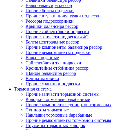
Сальники балансира рессор
Валы балансира рессор
Прочие болты подвески
Прочие втулки, полувтулки подвески
Рессоры подрессорники
Крышки балансира рессор
Прочие сайлентблоки подвески
Прочие запчасти подвески #Ф2
Болты центральные рессор
Прочие компоненты балансира рессор
Прочие ремкомплекты подвески
Валы карданные
Сайлентблоки тяг подвески
Кронштейны отбойника рессор
Шайбы балансира рессор
Венцы маховика
Прочие сальники подвески
Тормозная система
Прочие запчасти тормозной системы
Колодки тормозные барабанные
Прочие компоненты суппортов тормозных
Суппорты тормозные
Накладки тормозные барабанные
Прочие ремкомплекты тормозной системы
Пружины тормозных колодок