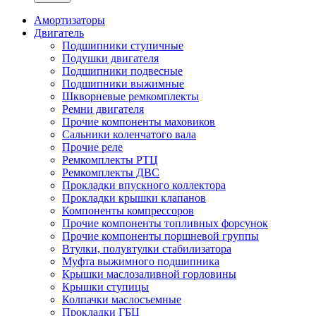
Амортизаторы
Двигатель
Подшипники ступичные
Подушки двигателя
Подшипники подвесные
Подшипники выжимные
Шкворневые ремкомплекты
Ремни двигателя
Прочие компоненты маховиков
Сальники коленчатого вала
Прочие реле
Ремкомплекты РТЦ
Ремкомплекты ДВС
Прокладки впускного коллектора
Прокладки крышки клапанов
Компоненты компрессоров
Прочие компоненты топливных форсунок
Прочие компоненты поршневой группы
Втулки, полувтулки стабилизатора
Муфта выжимного подшипника
Крышки маслозаливной горловины
Крышки ступицы
Колпачки маслосъемные
Прокладки ГБЦ