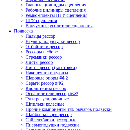
Главные цилиндры сцепления
Рабочие цилиндры сцепления
Ремкомплекты ПГУ сцепления
ПГУ сцепления
Вакуумные усилители сцепления
Подвеска
Пальцы рессор
Втулки, полувтулки рессор
Отбойники рессор
Рессоры в сборе
Стремянки рессор
Листы рессор
Листы рессор (заготовки)
Наконечники кулисы
Шаровые опоры #Ф2
Серьги рессор #Ф2
Кронштейны рессор
Ограничители рессор #Ф2
Тяги регулировочные
Шпильки колесные
Прочие компоненты тяг, рычагов подвески
Шайбы пальцев рессор
Сайлентблоки рессорные
Пневмоподушки подвески