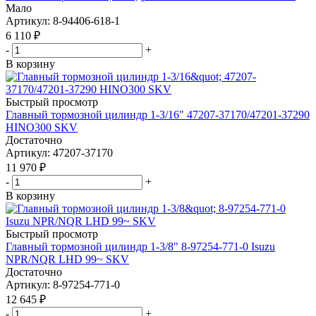
Мало
Артикул
: 8-94406-618-1
6 110
₽
-
+
В корзину
Быстрый просмотр
Главный тормозной цилиндр 1-3/16" 47207-37170/47201-37290
HINO300 SKV
Достаточно
Артикул
: 47207-37170
11 970
₽
-
+
В корзину
Быстрый просмотр
Главный тормозной цилиндр 1-3/8" 8-97254-771-0 Isuzu
NPR/NQR LHD 99~ SKV
Достаточно
Артикул
: 8-97254-771-0
12 645
₽
-
+