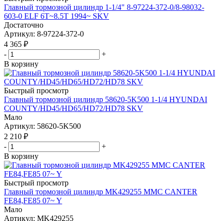
Главный тормозной цилиндр 1-1/4" 8-97224-372-0/8-98032-
603-0 ELF 6T~8.5T 1994~ SKV
Достаточно
Артикул
: 8-97224-372-0
4 365
₽
-
+
В корзину
Быстрый просмотр
Главный тормозной цилиндр 58620-5K500 1-1/4 HYUNDAI
COUNTY/HD45/HD65/HD72/HD78 SKV
Мало
Артикул
: 58620-5K500
2 210
₽
-
+
В корзину
Быстрый просмотр
Главный тормозной цилиндр MK429255 MMC CANTER
FE84,FE85 07~ Y
Мало
Артикул
: MK429255