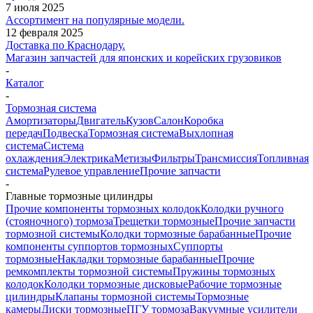
7 июля 2025
Ассортимент на популярные модели.
12 февраля 2025
Доставка по Краснодару.
Магазин запчастей для японских и корейских грузовиков
-
Каталог
-
Тормозная система
Амортизаторы
Двигатель
Кузов
Салон
Коробка
передач
Подвеска
Тормозная система
Выхлопная
система
Система
охлаждения
Электрика
Метизы
Фильтры
Трансмиссия
Топливная
система
Рулевое управление
Прочие запчасти
-
Главные тормозные цилиндры
Прочие компоненты тормозных колодок
Колодки ручного
(стояночного) тормоза
Трещетки тормозные
Прочие запчасти
тормозной системы
Колодки тормозные барабанные
Прочие
компоненты суппортов тормозных
Суппорты
тормозные
Накладки тормозные барабанные
Прочие
ремкомплекты тормозной системы
Пружины тормозных
колодок
Колодки тормозные дисковые
Рабочие тормозные
цилиндры
Клапаны тормозной системы
Тормозные
камеры
Диски тормозные
ПГУ тормоза
Вакуумные усилители