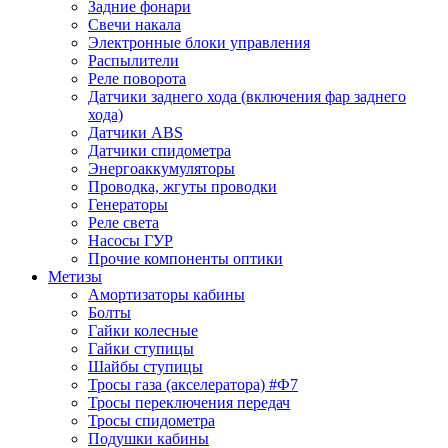
Задние фонари
Свечи накала
Электронные блоки управления
Распылители
Реле поворота
Датчики заднего хода (включения фар заднего
хода)
Датчики ABS
Датчики спидометра
Энергоаккумуляторы
Проводка, жгуты проводки
Генераторы
Реле света
Насосы ГУР
Прочие компоненты оптики
Метизы
Амортизаторы кабины
Болты
Гайки колесные
Гайки ступицы
Шайбы ступицы
Тросы газа (акселератора) #Ф7
Тросы переключения передач
Тросы спидометра
Подушки кабины