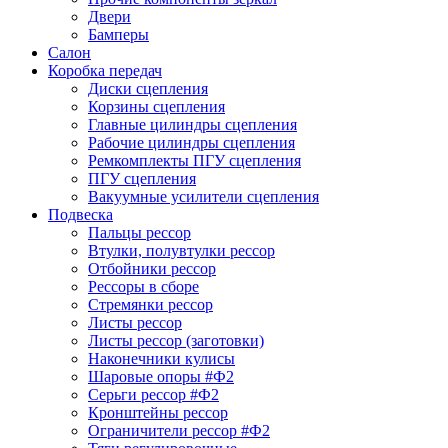
Двери
Бамперы
Салон
Коробка передач
Диски сцепления
Корзины сцепления
Главные цилиндры сцепления
Рабочие цилиндры сцепления
Ремкомплекты ПГУ сцепления
ПГУ сцепления
Вакуумные усилители сцепления
Подвеска
Пальцы рессор
Втулки, полувтулки рессор
Отбойники рессор
Рессоры в сборе
Стремянки рессор
Листы рессор
Листы рессор (заготовки)
Наконечники кулисы
Шаровые опоры #Ф2
Серьги рессор #Ф2
Кронштейны рессор
Ограничители рессор #Ф2