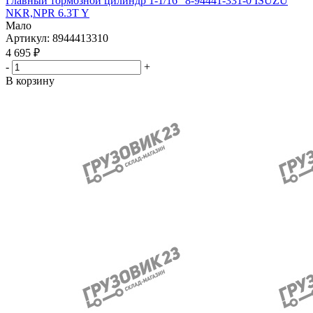
Главный тормозной цилиндр 1-1/16" 8-94441-331-0 ISUZU
NKR,NPR 6.3T Y
Мало
Артикул
: 8944413310
4 695
₽
-
+
В корзину