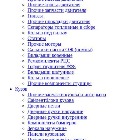
Прочие тросы двигателя
Прочие запчасти двигателя
Гильзы
Прочие прокладки двигателя
Сепараторы топливные в сборе
Кольца под гильзу
Статоры
Прочие моторы
Сальники насоса ОЖ (помпы)
Вкладыши коренные
Ремкомплекты РЦС
Гофры глушителя #Ф8
Вкладыши шатунные
Кольца поршневые
Прочие компоненты ступицы
Кузов
Прочие запчасти кузова и интерьера
Сайлентблоки кузова
Дверные петли
Дверные ручки наружние
Дверные ручки внутренние
Компоненты бамперов
Зеркала наружние
Панели кузовные
Прочие компоненты зеркал