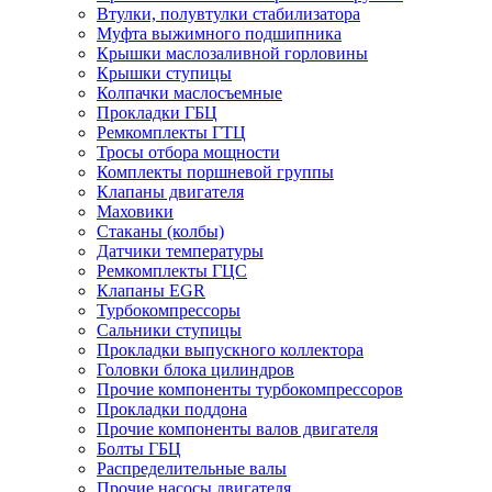
Втулки, полувтулки стабилизатора
Муфта выжимного подшипника
Крышки маслозаливной горловины
Крышки ступицы
Колпачки маслосъемные
Прокладки ГБЦ
Ремкомплекты ГТЦ
Тросы отбора мощности
Комплекты поршневой группы
Клапаны двигателя
Маховики
Стаканы (колбы)
Датчики температуры
Ремкомплекты ГЦС
Клапаны EGR
Турбокомпрессоры
Сальники ступицы
Прокладки выпускного коллектора
Головки блока цилиндров
Прочие компоненты турбокомпрессоров
Прокладки поддона
Прочие компоненты валов двигателя
Болты ГБЦ
Распределительные валы
Прочие насосы двигателя