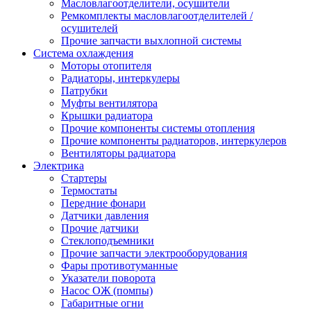
Масловлагоотделители, осушители
Ремкомплекты масловлагоотделителей /
осушителей
Прочие запчасти выхлопной системы
Система охлаждения
Моторы отопителя
Радиаторы, интеркулеры
Патрубки
Муфты вентилятора
Крышки радиатора
Прочие компоненты системы отопления
Прочие компоненты радиаторов, интеркулеров
Вентиляторы радиатора
Электрика
Стартеры
Термостаты
Передние фонари
Датчики давления
Прочие датчики
Стеклоподъемники
Прочие запчасти электрооборудования
Фары противотуманные
Указатели поворота
Насос ОЖ (помпы)
Габаритные огни