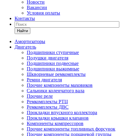
Новости
Вакансии
Условия оплаты
Контакты
Найти
Амортизаторы
Двигатель
Подшипники ступичные
Подушки двигателя
Подшипники подвесные
Подшипники выжимные
Шкворневые ремкомплекты
Ремни двигателя
Прочие компоненты маховиков
Сальники коленчатого вала
Прочие реле
Ремкомплекты РТЦ
Ремкомплекты ДВС
Прокладки впускного коллектора
Прокладки крышки клапанов
Компоненты компрессоров
Прочие компоненты топливных форсунок
Прочие компоненты поршневой группы