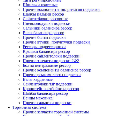
Тяги регулировочные
Шпильки колесные
Прочие компоненты тяг, рычагов подвески
Шайбы пальцев рессор
Сайлентблоки рессорные
Пневмоподушки подвески
Сальники балансира рессор
Валы балансира рессор
Прочие болты подвески
Прочие втулки, полувтулки подвески
Рессоры подрессорники
Крышки балансира рессор
Прочие сайлентблоки подвески
Прочие запчасти подвески #Ф2
Болты центральные рессор
Прочие компоненты балансира рессор
Прочие ремкомплекты подвески
Валы карданные
Сайлентблоки тяг подвески
Кронштейны отбойника рессор
Шайбы балансира рессор
Венцы маховика
Прочие сальники подвески
Тормозная система
Прочие запчасти тормозной системы