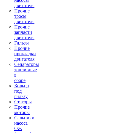
насосы
двигателя
Прочие
тросы
двигателя
Прочие
запчасти
двигателя
Гильзы
Прочие
прокладки
двигателя
Сепараторы
топливные
в
сборе
Кольца
под
гильзу
Статоры
Прочие
моторы
Сальники
насоса
ОЖ