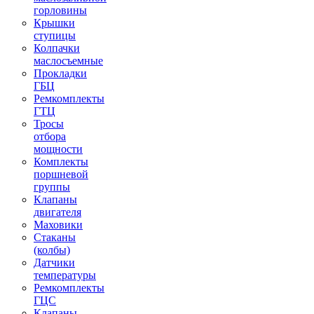
горловины
Крышки
ступицы
Колпачки
маслосъемные
Прокладки
ГБЦ
Ремкомплекты
ГТЦ
Тросы
отбора
мощности
Комплекты
поршневой
группы
Клапаны
двигателя
Маховики
Стаканы
(колбы)
Датчики
температуры
Ремкомплекты
ГЦС
Клапаны