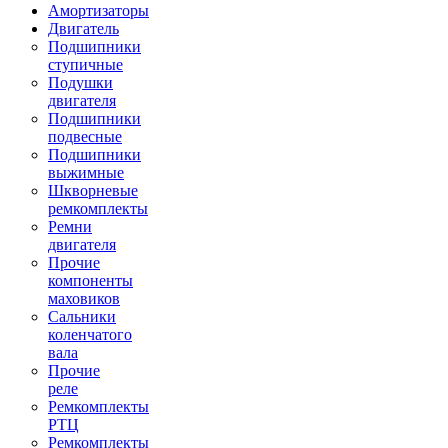
Амортизаторы
Двигатель
Подшипники
ступичные
Подушки
двигателя
Подшипники
подвесные
Подшипники
выжимные
Шкворневые
ремкомплекты
Ремни
двигателя
Прочие
компоненты
маховиков
Сальники
коленчатого
вала
Прочие
реле
Ремкомплекты
РТЦ
Ремкомплекты