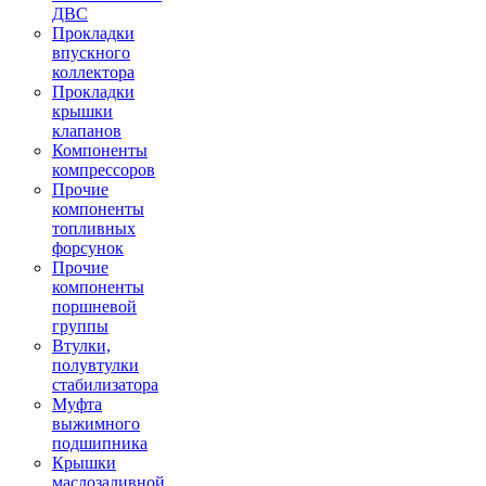
ДВС
Прокладки
впускного
коллектора
Прокладки
крышки
клапанов
Компоненты
компрессоров
Прочие
компоненты
топливных
форсунок
Прочие
компоненты
поршневой
группы
Втулки,
полувтулки
стабилизатора
Муфта
выжимного
подшипника
Крышки
маслозаливной