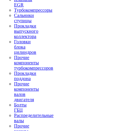
EGR
Турбокомпрессоры
Сальники
ступицы
Прокладки
выпускного
коллектора
Головки
блока
цилиндров
Прочие
компоненты
турбокомпрессоров
Прокладки
поддона
Прочие
компоненты
валов
двигателя
Болты
ГБЦ
Распределительные
валы
Прочие