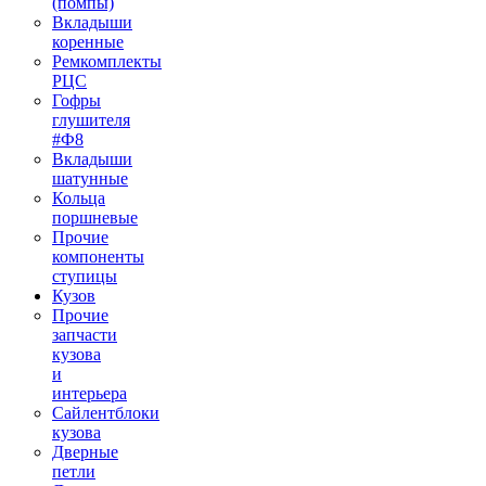
(помпы)
Вкладыши
коренные
Ремкомплекты
РЦС
Гофры
глушителя
#Ф8
Вкладыши
шатунные
Кольца
поршневые
Прочие
компоненты
ступицы
Кузов
Прочие
запчасти
кузова
и
интерьера
Сайлентблоки
кузова
Дверные
петли