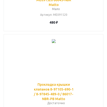
ME091520 66045-NBR
Matto
Мало
Артикул
: ME091520
480
₽
Прокладка крышки
клапанов 8-97105-690-1
/ 8-97845-489-0 / 86017-
NBR-PB Matto
Достаточно