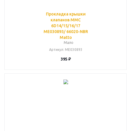
Прокладка крышки
клапанов MMC
6D14/15/16/17
ME030893/ 66020-NBR
Matto
Мало
Артикул
: ME030893
395
₽