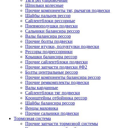
Тяги регулировочные
Шпильки колесные
Прочие компоненты тяг, рычагов подвески
Шайбы пальцев рессор
Сайлентблоки рессорные
Пневмоподушки подвески
Сальники балансира рессор
Валы балансира рессор
Прочие болты подвески
Прочие втулки, полувтулки подвески
Рессоры подрессорники
Крышки балансира рессор
Прочие сайлентблоки подвески
Прочие запчасти подвески #Ф2
Болты центральные рессор
Прочие компоненты балансира рессор
Прочие ремкомплекты подвески
Валы карданные
Сайлентблоки тяг подвески
Кронштейны отбойника рессор
Шайбы балансира рессор
Венцы маховика
Прочие сальники подвески
Тормозная система
Прочие запчасти тормозной системы