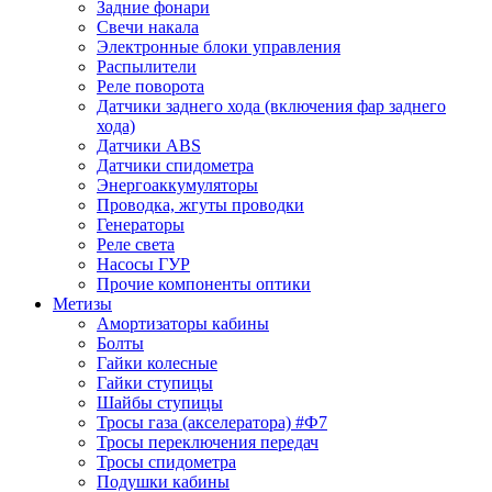
Задние фонари
Свечи накала
Электронные блоки управления
Распылители
Реле поворота
Датчики заднего хода (включения фар заднего
хода)
Датчики ABS
Датчики спидометра
Энергоаккумуляторы
Проводка, жгуты проводки
Генераторы
Реле света
Насосы ГУР
Прочие компоненты оптики
Метизы
Амортизаторы кабины
Болты
Гайки колесные
Гайки ступицы
Шайбы ступицы
Тросы газа (акселератора) #Ф7
Тросы переключения передач
Тросы спидометра
Подушки кабины