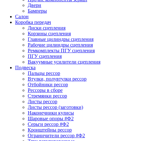
Двери
Бамперы
Салон
Коробка передач
Диски сцепления
Корзины сцепления
Главные цилиндры сцепления
Рабочие цилиндры сцепления
Ремкомплекты ПГУ сцепления
ПГУ сцепления
Вакуумные усилители сцепления
Подвеска
Пальцы рессор
Втулки, полувтулки рессор
Отбойники рессор
Рессоры в сборе
Стремянки рессор
Листы рессор
Листы рессор (заготовки)
Наконечники кулисы
Шаровые опоры #Ф2
Серьги рессор #Ф2
Кронштейны рессор
Ограничители рессор #Ф2