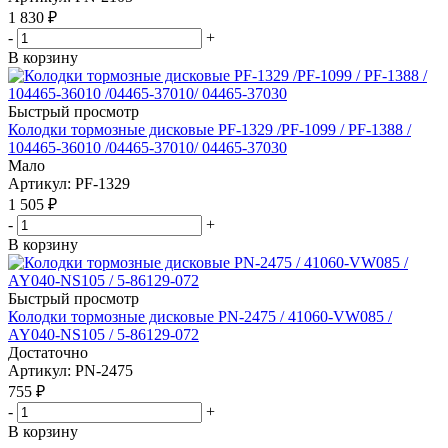
1 830
₽
-
+
В корзину
Быстрый просмотр
Колодки тормозные дисковые PF-1329 /PF-1099 / PF-1388 /
104465-36010 /04465-37010/ 04465-37030
Мало
Артикул
: PF-1329
1 505
₽
-
+
В корзину
Быстрый просмотр
Колодки тормозные дисковые PN-2475 / 41060-VW085 /
AY040-NS105 / 5-86129-072
Достаточно
Артикул
: PN-2475
755
₽
-
+
В корзину