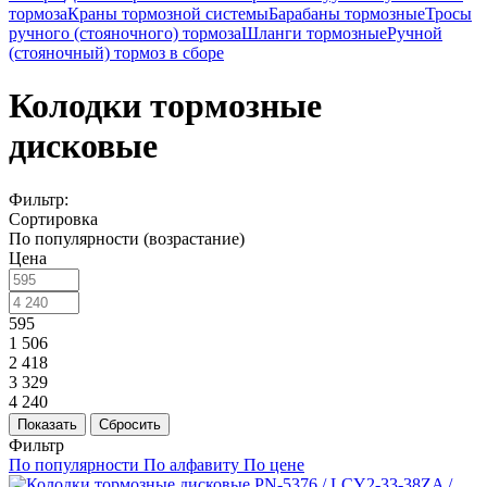
тормоза
Краны тормозной системы
Барабаны тормозные
Тросы
ручного (стояночного) тормоза
Шланги тормозные
Ручной
(стояночный) тормоз в сборе
Колодки тормозные
дисковые
Фильтр:
Сортировка
По популярности (возрастание)
Цена
595
1 506
2 418
3 329
4 240
Показать
Сбросить
Фильтр
По популярности
По алфавиту
По цене