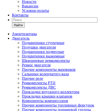
Новости
Вакансии
Условия оплаты
Контакты
Найти
Амортизаторы
Двигатель
Подшипники ступичные
Подушки двигателя
Подшипники подвесные
Подшипники выжимные
Шкворневые ремкомплекты
Ремни двигателя
Прочие компоненты маховиков
Сальники коленчатого вала
Прочие реле
Ремкомплекты РТЦ
Ремкомплекты ДВС
Прокладки впускного коллектора
Прокладки крышки клапанов
Компоненты компрессоров
Прочие компоненты топливных форсунок
Прочие компоненты поршневой группы