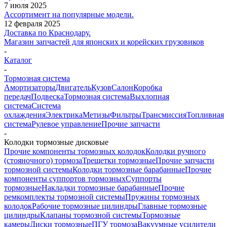
7 июля 2025
Ассортимент на популярные модели.
12 февраля 2025
Доставка по Краснодару.
Магазин запчастей для японских и корейских грузовиков
-
Каталог
-
Тормозная система
Амортизаторы
Двигатель
Кузов
Салон
Коробка
передач
Подвеска
Тормозная система
Выхлопная
система
Система
охлаждения
Электрика
Метизы
Фильтры
Трансмиссия
Топливная
система
Рулевое управление
Прочие запчасти
-
Колодки тормозные дисковые
Прочие компоненты тормозных колодок
Колодки ручного
(стояночного) тормоза
Трещетки тормозные
Прочие запчасти
тормозной системы
Колодки тормозные барабанные
Прочие
компоненты суппортов тормозных
Суппорты
тормозные
Накладки тормозные барабанные
Прочие
ремкомплекты тормозной системы
Пружины тормозных
колодок
Рабочие тормозные цилиндры
Главные тормозные
цилиндры
Клапаны тормозной системы
Тормозные
камеры
Диски тормозные
ПГУ тормоза
Вакуумные усилители