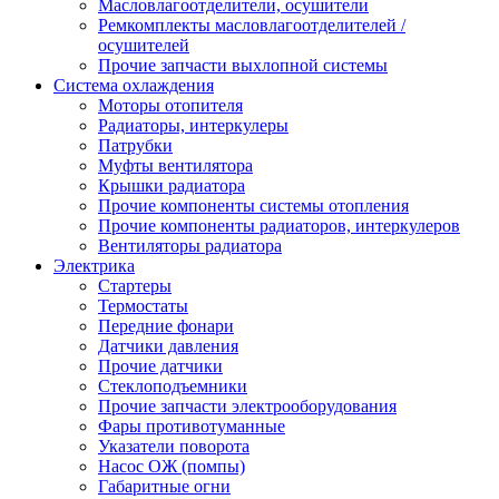
Масловлагоотделители, осушители
Ремкомплекты масловлагоотделителей /
осушителей
Прочие запчасти выхлопной системы
Система охлаждения
Моторы отопителя
Радиаторы, интеркулеры
Патрубки
Муфты вентилятора
Крышки радиатора
Прочие компоненты системы отопления
Прочие компоненты радиаторов, интеркулеров
Вентиляторы радиатора
Электрика
Стартеры
Термостаты
Передние фонари
Датчики давления
Прочие датчики
Стеклоподъемники
Прочие запчасти электрооборудования
Фары противотуманные
Указатели поворота
Насос ОЖ (помпы)
Габаритные огни