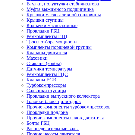
Втулки, полувтулки стабилизатора
Муфта выжимного подшипника
Крышки маслозаливной горловины
Крышки ступицы
Колпачки маслосъемные
Прокладки ГБЦ
Ремкомплекты ГТЦ
Тросы отбора мощности
Комплекты поршневой группы
Клапаны двигателя
Маховики
Стаканы (колбы)
Датчики температуры
Ремкомплекты ГЦС
Клапаны EGR
Турбокомпрессоры
Сальники ступицы
Прокладки выпускного коллектора
Головки блока цилиндров
Прочие компоненты турбокомпрессоров
Прокладки поддона
Прочие компоненты валов двигателя
Болты ГБЦ
Распределительные валы
Прочие насосы двигателя