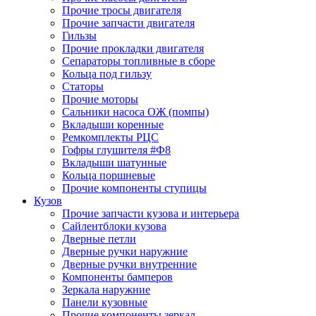
Прочие тросы двигателя
Прочие запчасти двигателя
Гильзы
Прочие прокладки двигателя
Сепараторы топливные в сборе
Кольца под гильзу
Статоры
Прочие моторы
Сальники насоса ОЖ (помпы)
Вкладыши коренные
Ремкомплекты РЦС
Гофры глушителя #Ф8
Вкладыши шатунные
Кольца поршневые
Прочие компоненты ступицы
Кузов
Прочие запчасти кузова и интерьера
Сайлентблоки кузова
Дверные петли
Дверные ручки наружние
Дверные ручки внутренние
Компоненты бамперов
Зеркала наружние
Панели кузовные
Прочие компоненты зеркал