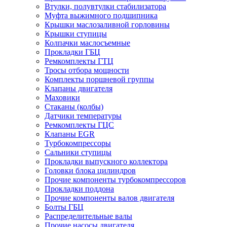
Втулки, полувтулки стабилизатора
Муфта выжимного подшипника
Крышки маслозаливной горловины
Крышки ступицы
Колпачки маслосъемные
Прокладки ГБЦ
Ремкомплекты ГТЦ
Тросы отбора мощности
Комплекты поршневой группы
Клапаны двигателя
Маховики
Стаканы (колбы)
Датчики температуры
Ремкомплекты ГЦС
Клапаны EGR
Турбокомпрессоры
Сальники ступицы
Прокладки выпускного коллектора
Головки блока цилиндров
Прочие компоненты турбокомпрессоров
Прокладки поддона
Прочие компоненты валов двигателя
Болты ГБЦ
Распределительные валы
Прочие насосы двигателя