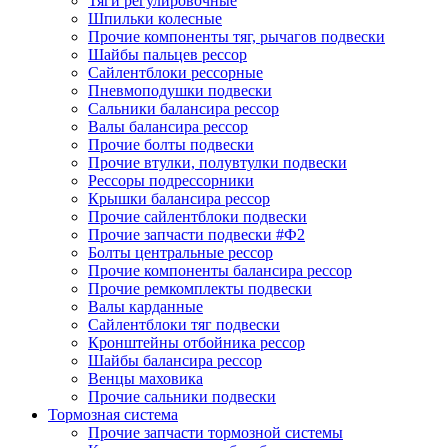
Тяги регулировочные
Шпильки колесные
Прочие компоненты тяг, рычагов подвески
Шайбы пальцев рессор
Сайлентблоки рессорные
Пневмоподушки подвески
Сальники балансира рессор
Валы балансира рессор
Прочие болты подвески
Прочие втулки, полувтулки подвески
Рессоры подрессорники
Крышки балансира рессор
Прочие сайлентблоки подвески
Прочие запчасти подвески #Ф2
Болты центральные рессор
Прочие компоненты балансира рессор
Прочие ремкомплекты подвески
Валы карданные
Сайлентблоки тяг подвески
Кронштейны отбойника рессор
Шайбы балансира рессор
Венцы маховика
Прочие сальники подвески
Тормозная система
Прочие запчасти тормозной системы