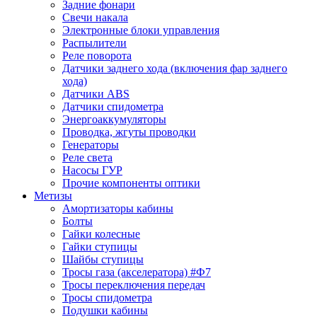
Задние фонари
Свечи накала
Электронные блоки управления
Распылители
Реле поворота
Датчики заднего хода (включения фар заднего
хода)
Датчики ABS
Датчики спидометра
Энергоаккумуляторы
Проводка, жгуты проводки
Генераторы
Реле света
Насосы ГУР
Прочие компоненты оптики
Метизы
Амортизаторы кабины
Болты
Гайки колесные
Гайки ступицы
Шайбы ступицы
Тросы газа (акселератора) #Ф7
Тросы переключения передач
Тросы спидометра
Подушки кабины