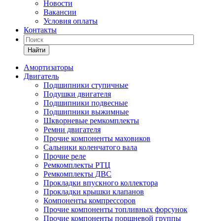
Новости
Вакансии
Условия оплаты
Контакты
Найти
Амортизаторы
Двигатель
Подшипники ступичные
Подушки двигателя
Подшипники подвесные
Подшипники выжимные
Шкворневые ремкомплекты
Ремни двигателя
Прочие компоненты маховиков
Сальники коленчатого вала
Прочие реле
Ремкомплекты РТЦ
Ремкомплекты ДВС
Прокладки впускного коллектора
Прокладки крышки клапанов
Компоненты компрессоров
Прочие компоненты топливных форсунок
Прочие компоненты поршневой группы