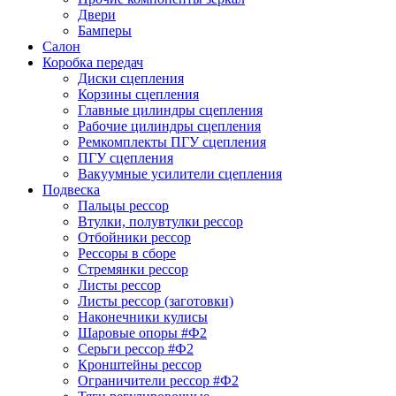
Двери
Бамперы
Салон
Коробка передач
Диски сцепления
Корзины сцепления
Главные цилиндры сцепления
Рабочие цилиндры сцепления
Ремкомплекты ПГУ сцепления
ПГУ сцепления
Вакуумные усилители сцепления
Подвеска
Пальцы рессор
Втулки, полувтулки рессор
Отбойники рессор
Рессоры в сборе
Стремянки рессор
Листы рессор
Листы рессор (заготовки)
Наконечники кулисы
Шаровые опоры #Ф2
Серьги рессор #Ф2
Кронштейны рессор
Ограничители рессор #Ф2