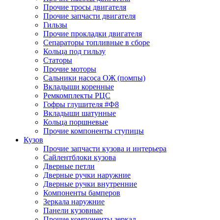
Прочие тросы двигателя
Прочие запчасти двигателя
Гильзы
Прочие прокладки двигателя
Сепараторы топливные в сборе
Кольца под гильзу
Статоры
Прочие моторы
Сальники насоса ОЖ (помпы)
Вкладыши коренные
Ремкомплекты РЦС
Гофры глушителя #Ф8
Вкладыши шатунные
Кольца поршневые
Прочие компоненты ступицы
Кузов
Прочие запчасти кузова и интерьера
Сайлентблоки кузова
Дверные петли
Дверные ручки наружние
Дверные ручки внутренние
Компоненты бамперов
Зеркала наружние
Панели кузовные
Прочие компоненты зеркал