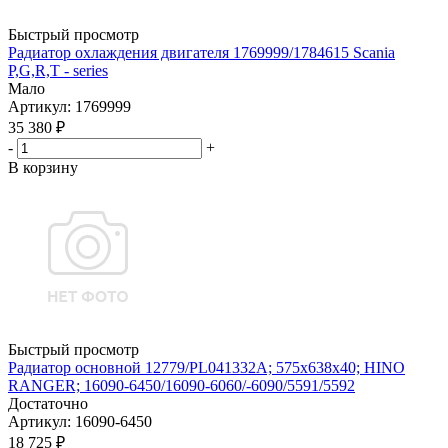
Быстрый просмотр
Радиатор охлаждения двигателя 1769999/1784615 Scania
P,G,R,T - series
Мало
Артикул
: 1769999
35 380
₽
-
+
В корзину
Быстрый просмотр
Радиатор основной 12779/PL041332A; 575x638x40; HINO
RANGER; 16090-6450/16090-6060/-6090/5591/5592
Достаточно
Артикул
: 16090-6450
18 725
₽