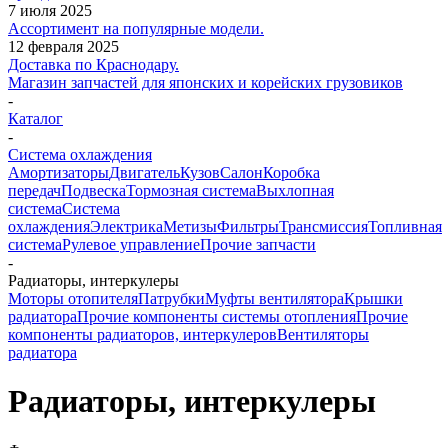
7 июля 2025
Ассортимент на популярные модели.
12 февраля 2025
Доставка по Краснодару.
Магазин запчастей для японских и корейских грузовиков
-
Каталог
-
Система охлаждения
Амортизаторы
Двигатель
Кузов
Салон
Коробка
передач
Подвеска
Тормозная система
Выхлопная
система
Система
охлаждения
Электрика
Метизы
Фильтры
Трансмиссия
Топливная
система
Рулевое управление
Прочие запчасти
-
Радиаторы, интеркулеры
Моторы отопителя
Патрубки
Муфты вентилятора
Крышки
радиатора
Прочие компоненты системы отопления
Прочие
компоненты радиаторов, интеркулеров
Вентиляторы
радиатора
Радиаторы, интеркулеры