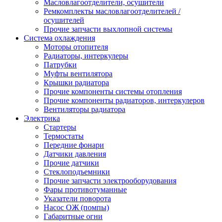
Масловлагоотделители, осушители
Ремкомплекты масловлагоотделителей /
осушителей
Прочие запчасти выхлопной системы
Система охлаждения
Моторы отопителя
Радиаторы, интеркулеры
Патрубки
Муфты вентилятора
Крышки радиатора
Прочие компоненты системы отопления
Прочие компоненты радиаторов, интеркулеров
Вентиляторы радиатора
Электрика
Стартеры
Термостаты
Передние фонари
Датчики давления
Прочие датчики
Стеклоподъемники
Прочие запчасти электрооборудования
Фары противотуманные
Указатели поворота
Насос ОЖ (помпы)
Габаритные огни