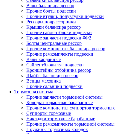
Сальники балансира рессор
Валы балансира рессор
Прочие болты подвески
Прочие втулки, полувтулки подвески
Рессоры подрессорники
Крышки балансира рессор
Прочие сайлентблоки подвески
Прочие запчасти подвески #Ф2
Болты центральные рессор
Прочие компоненты балансира рессор
Прочие ремкомплекты подвески
Валы карданные
Сайлентблоки тяг подвески
Кронштейны отбойника рессор
Шайбы балансира рессор
Венцы маховика
Прочие сальники подвески
Тормозная система
Прочие запчасти тормозной системы
Колодки тормозные барабанные
Прочие компоненты суппортов тормозных
Суппорты тормозные
Накладки тормозные барабанные
Прочие ремкомплекты тормозной системы
Пружины тормозных колодок