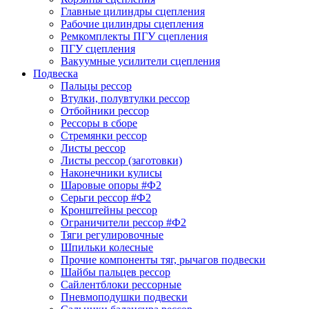
Главные цилиндры сцепления
Рабочие цилиндры сцепления
Ремкомплекты ПГУ сцепления
ПГУ сцепления
Вакуумные усилители сцепления
Подвеска
Пальцы рессор
Втулки, полувтулки рессор
Отбойники рессор
Рессоры в сборе
Стремянки рессор
Листы рессор
Листы рессор (заготовки)
Наконечники кулисы
Шаровые опоры #Ф2
Серьги рессор #Ф2
Кронштейны рессор
Ограничители рессор #Ф2
Тяги регулировочные
Шпильки колесные
Прочие компоненты тяг, рычагов подвески
Шайбы пальцев рессор
Сайлентблоки рессорные
Пневмоподушки подвески