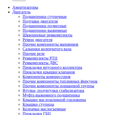
Амортизаторы
Двигатель
Подшипники ступичные
Подушки двигателя
Подшипники подвесные
Подшипники выжимные
Шкворневые ремкомплекты
Ремни двигателя
Прочие компоненты маховиков
Сальники коленчатого вала
Прочие реле
Ремкомплекты РТЦ
Ремкомплекты ДВС
Прокладки впускного коллектора
Прокладки крышки клапанов
Компоненты компрессоров
Прочие компоненты топливных форсунок
Прочие компоненты поршневой группы
Втулки, полувтулки стабилизатора
Муфта выжимного подшипника
Крышки маслозаливной горловины
Крышки ступицы
Колпачки маслосъемные
Прокладки ГБЦ