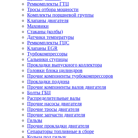
Ремкомплекты ГТЦ
Тросы отбора мощности
Комплекты поршневой группы
Клапаны двигателя
Маховики
Стаканы (колбы)
Датчики температуры
Ремкомплекты ГЦС
Клапаны EGR
Турбокомпрессоры
Сальники ступицы
Прокладки выпускного коллектора
Головки блока цилиндров
Прочие компоненты турбокомпрессоров
Прокладки поддона
Прочие компоненты валов двигателя
Болты ГБЦ
Распределительные валы
Прочие насосы двигателя
Прочие тросы двигателя
Прочие запчасти двигателя
Гильзы
Прочие прокладки двигателя
Сепараторы топливные в сборе
Кольца под гильзу