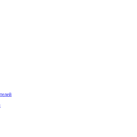
телей
й