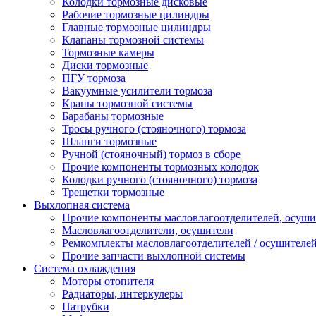
Колодки тормозные дисковые
Рабочие тормозные цилиндры
Главные тормозные цилиндры
Клапаны тормозной системы
Тормозные камеры
Диски тормозные
ПГУ тормоза
Вакуумные усилители тормоза
Краны тормозной системы
Барабаны тормозные
Тросы ручного (стояночного) тормоза
Шланги тормозные
Ручной (стояночный) тормоз в сборе
Прочие компоненты тормозных колодок
Колодки ручного (стояночного) тормоза
Трещетки тормозные
Выхлопная система
Прочие компоненты масловлагоотделителей, осуши
Масловлагоотделители, осушители
Ремкомплекты масловлагоотделителей / осушителе
Прочие запчасти выхлопной системы
Система охлаждения
Моторы отопителя
Радиаторы, интеркулеры
Патрубки