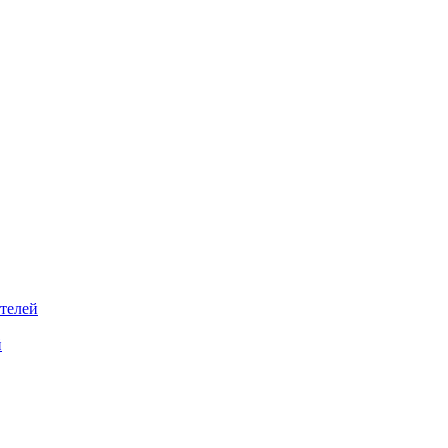
телей
й