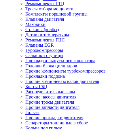
Ремкомплекты ГТЦ
Тросы отбора мощности
Комплекты поршневой группы
Клапаны двигателя
Маховики
Стаканы (колбы)
Датчики температуры
Ремкомплекты ГЦС
Клапаны EGR
Турбокомпрессоры
Сальники ступицы
Прокладки выпускного коллектора
Головки блока цилиндров
Прочие компоненты турбокомпрессоров
Прокладки поддона
Прочие компоненты валов двигателя
Болты ГБЦ
Распределительные валы
Прочие насосы двигателя
Прочие тросы двигателя
Прочие запчасти двигателя
Гильзы
Прочие прокладки двигателя
Сепараторы топливные в сборе
Кольца под гильзу