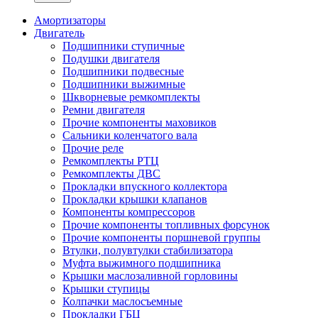
Амортизаторы
Двигатель
Подшипники ступичные
Подушки двигателя
Подшипники подвесные
Подшипники выжимные
Шкворневые ремкомплекты
Ремни двигателя
Прочие компоненты маховиков
Сальники коленчатого вала
Прочие реле
Ремкомплекты РТЦ
Ремкомплекты ДВС
Прокладки впускного коллектора
Прокладки крышки клапанов
Компоненты компрессоров
Прочие компоненты топливных форсунок
Прочие компоненты поршневой группы
Втулки, полувтулки стабилизатора
Муфта выжимного подшипника
Крышки маслозаливной горловины
Крышки ступицы
Колпачки маслосъемные
Прокладки ГБЦ