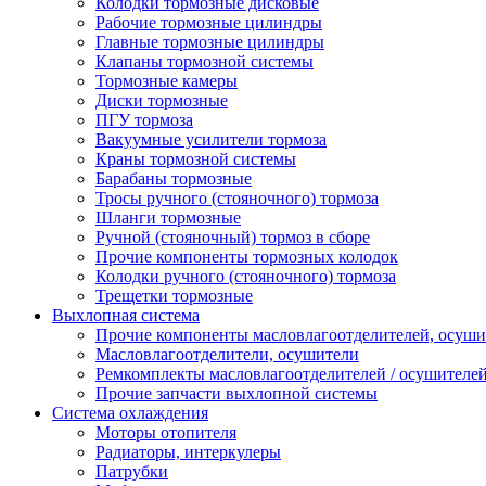
Колодки тормозные дисковые
Рабочие тормозные цилиндры
Главные тормозные цилиндры
Клапаны тормозной системы
Тормозные камеры
Диски тормозные
ПГУ тормоза
Вакуумные усилители тормоза
Краны тормозной системы
Барабаны тормозные
Тросы ручного (стояночного) тормоза
Шланги тормозные
Ручной (стояночный) тормоз в сборе
Прочие компоненты тормозных колодок
Колодки ручного (стояночного) тормоза
Трещетки тормозные
Выхлопная система
Прочие компоненты масловлагоотделителей, осуши
Масловлагоотделители, осушители
Ремкомплекты масловлагоотделителей / осушителе
Прочие запчасти выхлопной системы
Система охлаждения
Моторы отопителя
Радиаторы, интеркулеры
Патрубки