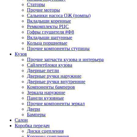
Статоры
Прочие моторы
Сальники насоса ОЖ (помпы)
Вкладыши коренные
Ремкомплекты РЦС
Гофры глушителя #Ф8
Вкладыши шатунные
Кольца поршневые
Прочие компоненты ступицы
Кузов
Прочие запчасти кузова и интерьера
Сайлентблоки кузова
Дверные петли
Дверные ручки наружние
Дверные ручки внутренние
Компоненты бамперов
Зеркала наружние
Панели кузовные
Прочие компоненты зеркал
Двери
Бамперы
Салон
Коробка передач
Диски сцепления
Корзины сцепления