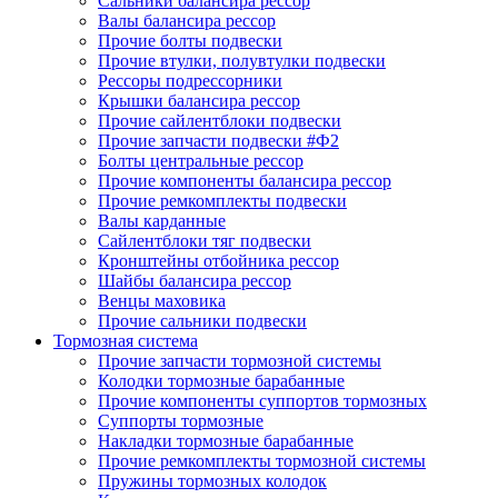
Сальники балансира рессор
Валы балансира рессор
Прочие болты подвески
Прочие втулки, полувтулки подвески
Рессоры подрессорники
Крышки балансира рессор
Прочие сайлентблоки подвески
Прочие запчасти подвески #Ф2
Болты центральные рессор
Прочие компоненты балансира рессор
Прочие ремкомплекты подвески
Валы карданные
Сайлентблоки тяг подвески
Кронштейны отбойника рессор
Шайбы балансира рессор
Венцы маховика
Прочие сальники подвески
Тормозная система
Прочие запчасти тормозной системы
Колодки тормозные барабанные
Прочие компоненты суппортов тормозных
Суппорты тормозные
Накладки тормозные барабанные
Прочие ремкомплекты тормозной системы
Пружины тормозных колодок