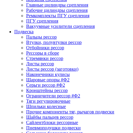
Главные цилиндры сцепления
Рабочие цилиндры сцепления
Ремкомплекты ПГУ сцепления
ПГУ сцепления
Вакуумные усилители сцепления
Подвеска
Пальцы рессор
Втулки, полувтулки рессор
Отбойники рессор
Рессоры в сборе
Стремянки рессор
Листы рессор
Листы рессор (заготовки)
Наконечники кулисы
Шаровые опоры #Ф2
Серьги рессор #Ф2
Кронштейны рессор
Ограничители рессор #Ф2
Тяги регулировочные
Шпильки колесные
Прочие компоненты тяг, рычагов подвески
Шайбы пальцев рессор
Сайлентблоки рессорные
Пневмоподушки подвески