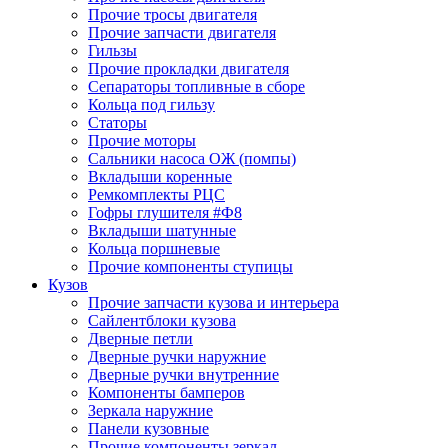
Прочие тросы двигателя
Прочие запчасти двигателя
Гильзы
Прочие прокладки двигателя
Сепараторы топливные в сборе
Кольца под гильзу
Статоры
Прочие моторы
Сальники насоса ОЖ (помпы)
Вкладыши коренные
Ремкомплекты РЦС
Гофры глушителя #Ф8
Вкладыши шатунные
Кольца поршневые
Прочие компоненты ступицы
Кузов
Прочие запчасти кузова и интерьера
Сайлентблоки кузова
Дверные петли
Дверные ручки наружние
Дверные ручки внутренние
Компоненты бамперов
Зеркала наружние
Панели кузовные
Прочие компоненты зеркал