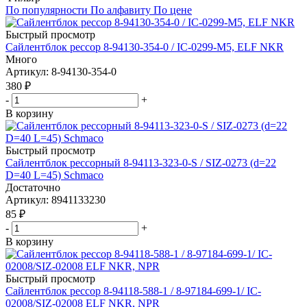
По популярности
По алфавиту
По цене
Быстрый просмотр
Сайлентблок рессор 8-94130-354-0 / IC-0299-M5, ELF NKR
Много
Артикул
: 8-94130-354-0
380
₽
-
+
В корзину
Быстрый просмотр
Сайлентблок рессорный 8-94113-323-0-S / SIZ-0273 (d=22
D=40 L=45) Schmaco
Достаточно
Артикул
: 8941133230
85
₽
-
+
В корзину
Быстрый просмотр
Сайлентблок рессор 8-94118-588-1 / 8-97184-699-1/ IC-
02008/SIZ-02008 ELF NKR, NPR