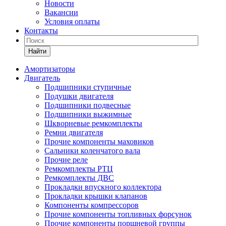
Новости
Вакансии
Условия оплаты
Контакты
Найти
Амортизаторы
Двигатель
Подшипники ступичные
Подушки двигателя
Подшипники подвесные
Подшипники выжимные
Шкворневые ремкомплекты
Ремни двигателя
Прочие компоненты маховиков
Сальники коленчатого вала
Прочие реле
Ремкомплекты РТЦ
Ремкомплекты ДВС
Прокладки впускного коллектора
Прокладки крышки клапанов
Компоненты компрессоров
Прочие компоненты топливных форсунок
Прочие компоненты поршневой группы