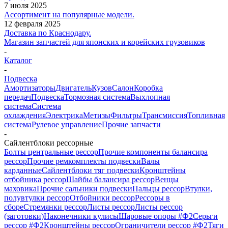
7 июля 2025
Ассортимент на популярные модели.
12 февраля 2025
Доставка по Краснодару.
Магазин запчастей для японских и корейских грузовиков
-
Каталог
-
Подвеска
Амортизаторы
Двигатель
Кузов
Салон
Коробка
передач
Подвеска
Тормозная система
Выхлопная
система
Система
охлаждения
Электрика
Метизы
Фильтры
Трансмиссия
Топливная
система
Рулевое управление
Прочие запчасти
-
Сайлентблоки рессорные
Болты центральные рессор
Прочие компоненты балансира
рессор
Прочие ремкомплекты подвески
Валы
карданные
Сайлентблоки тяг подвески
Кронштейны
отбойника рессор
Шайбы балансира рессор
Венцы
маховика
Прочие сальники подвески
Пальцы рессор
Втулки,
полувтулки рессор
Отбойники рессор
Рессоры в
сборе
Стремянки рессор
Листы рессор
Листы рессор
(заготовки)
Наконечники кулисы
Шаровые опоры #Ф2
Серьги
рессор #Ф2
Кронштейны рессор
Ограничители рессор #Ф2
Тяги