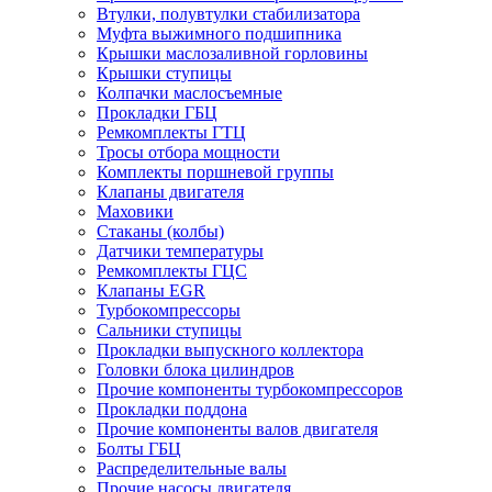
Втулки, полувтулки стабилизатора
Муфта выжимного подшипника
Крышки маслозаливной горловины
Крышки ступицы
Колпачки маслосъемные
Прокладки ГБЦ
Ремкомплекты ГТЦ
Тросы отбора мощности
Комплекты поршневой группы
Клапаны двигателя
Маховики
Стаканы (колбы)
Датчики температуры
Ремкомплекты ГЦС
Клапаны EGR
Турбокомпрессоры
Сальники ступицы
Прокладки выпускного коллектора
Головки блока цилиндров
Прочие компоненты турбокомпрессоров
Прокладки поддона
Прочие компоненты валов двигателя
Болты ГБЦ
Распределительные валы
Прочие насосы двигателя