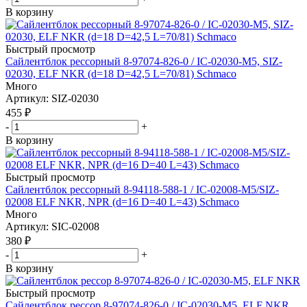
В корзину
Быстрый просмотр
Сайлентблок рессорный 8-97074-826-0 / IC-02030-M5, SIZ-
02030, ELF NKR (d=18 D=42,5 L=70/81) Schmaco
Много
Артикул
: SIZ-02030
455
₽
-
+
В корзину
Быстрый просмотр
Сайлентблок рессорный 8-94118-588-1 / IC-02008-M5/SIZ-
02008 ELF NKR, NPR (d=16 D=40 L=43) Schmaco
Много
Артикул
: SIC-02008
380
₽
-
+
В корзину
Быстрый просмотр
Сайлентблок рессор 8-97074-826-0 / IC-02030-M5, ELF NKR