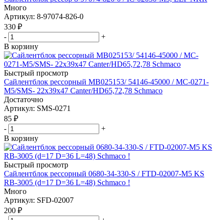
Много
Артикул
: 8-97074-826-0
330
₽
-
+
В корзину
Быстрый просмотр
Сайлентблок рессорный MB025153/ 54146-45000 / MC-0271-
M5/SMS- 22х39х47 Canter/HD65,72,78 Schmaco
Достаточно
Артикул
: SMS-0271
85
₽
-
+
В корзину
Быстрый просмотр
Сайлентблок рессорный 0680-34-330-S / FTD-02007-M5 KS
RB-3005 (d=17 D=36 L=48) Schmaco !
Много
Артикул
: SFD-02007
200
₽