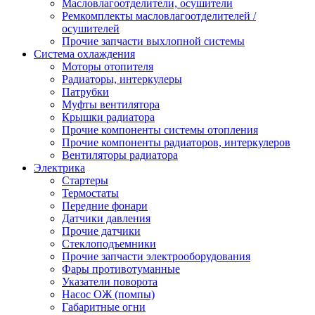
Масловлагоотделители, осушители
Ремкомплекты масловлагоотделителей /
осушителей
Прочие запчасти выхлопной системы
Система охлаждения
Моторы отопителя
Радиаторы, интеркулеры
Патрубки
Муфты вентилятора
Крышки радиатора
Прочие компоненты системы отопления
Прочие компоненты радиаторов, интеркулеров
Вентиляторы радиатора
Электрика
Стартеры
Термостаты
Передние фонари
Датчики давления
Прочие датчики
Стеклоподъемники
Прочие запчасти электрооборудования
Фары противотуманные
Указатели поворота
Насос ОЖ (помпы)
Габаритные огни