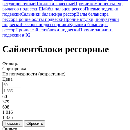
регулировочные
Шпильки колесные
Прочие компоненты тяг,
рычагов подвески
Шайбы пальцев рессор
Пневмоподушки
подвески
Сальники балансира рессор
Валы балансира
рессор
Прочие болты подвески
Прочие втулки, полувтулки
подвески
Рессоры подрессорники
Крышки балансира
рессор
Прочие сайлентблоки подвески
Прочие запчасти
подвески #Ф2
Сайлентблоки рессорные
Фильтр:
Сортировка
По популярности (возрастание)
Цена
60
379
698
1 016
1 335
Показать
Сбросить
Фильтр