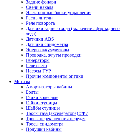
Задние фонари
Свечи накала
Электронные блоки управления
Распылители
Реле поворота
Датчики заднего хода (включения фар заднего
хода)
Датчики ABS
Датчики спидометра
Энергоаккумуляторы
Проводка, жгуты проводки
Генераторы
Реле света
Насосы ГУР
Прочие компоненты оптики
Метизы
Амортизаторы кабины
Болты
Гайки колесные
Гайки ступицы
Шайбы ступицы
Тросы газа (акселератора) #Ф7
Тросы переключения передач
Тросы спидометра
Подушки кабины