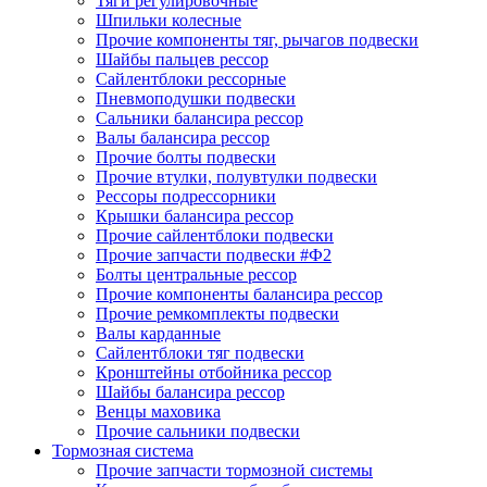
Тяги регулировочные
Шпильки колесные
Прочие компоненты тяг, рычагов подвески
Шайбы пальцев рессор
Сайлентблоки рессорные
Пневмоподушки подвески
Сальники балансира рессор
Валы балансира рессор
Прочие болты подвески
Прочие втулки, полувтулки подвески
Рессоры подрессорники
Крышки балансира рессор
Прочие сайлентблоки подвески
Прочие запчасти подвески #Ф2
Болты центральные рессор
Прочие компоненты балансира рессор
Прочие ремкомплекты подвески
Валы карданные
Сайлентблоки тяг подвески
Кронштейны отбойника рессор
Шайбы балансира рессор
Венцы маховика
Прочие сальники подвески
Тормозная система
Прочие запчасти тормозной системы