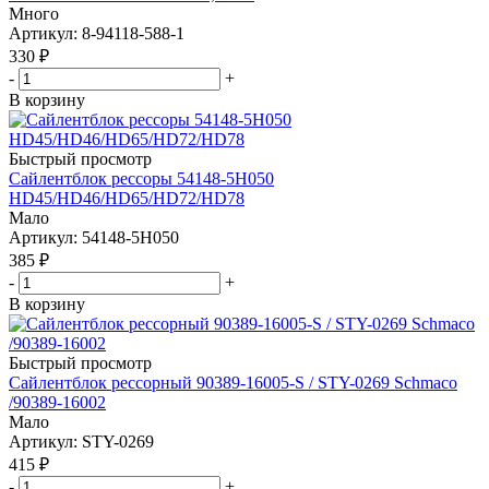
Много
Артикул
: 8-94118-588-1
330
₽
-
+
В корзину
Быстрый просмотр
Сайлентблок рессоры 54148-5H050
HD45/HD46/HD65/HD72/HD78
Мало
Артикул
: 54148-5H050
385
₽
-
+
В корзину
Быстрый просмотр
Сайлентблок рессорный 90389-16005-S / STY-0269 Schmaco
/90389-16002
Мало
Артикул
: STY-0269
415
₽
-
+