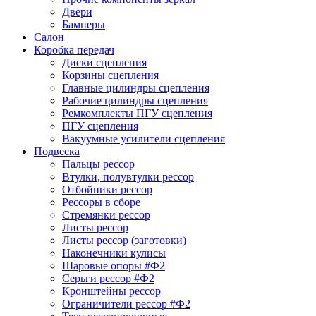
Двери
Бамперы
Салон
Коробка передач
Диски сцепления
Корзины сцепления
Главные цилиндры сцепления
Рабочие цилиндры сцепления
Ремкомплекты ПГУ сцепления
ПГУ сцепления
Вакуумные усилители сцепления
Подвеска
Пальцы рессор
Втулки, полувтулки рессор
Отбойники рессор
Рессоры в сборе
Стремянки рессор
Листы рессор
Листы рессор (заготовки)
Наконечники кулисы
Шаровые опоры #Ф2
Серьги рессор #Ф2
Кронштейны рессор
Ограничители рессор #Ф2