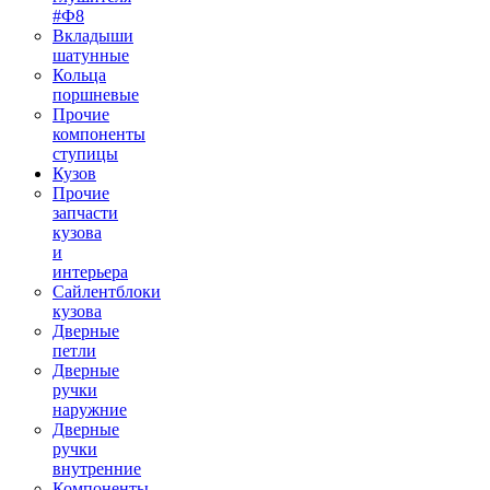
#Ф8
Вкладыши
шатунные
Кольца
поршневые
Прочие
компоненты
ступицы
Кузов
Прочие
запчасти
кузова
и
интерьера
Сайлентблоки
кузова
Дверные
петли
Дверные
ручки
наружние
Дверные
ручки
внутренние
Компоненты