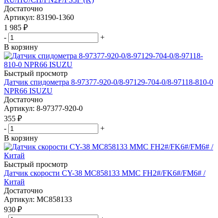
Достаточно
Артикул
: 83190-1360
1 985
₽
-
+
В корзину
Быстрый просмотр
Датчик спидометра 8-97377-920-0/8-97129-704-0/8-97118-810-0
NPR66 ISUZU
Достаточно
Артикул
: 8-97377-920-0
355
₽
-
+
В корзину
Быстрый просмотр
Датчик скорости CY-38 MC858133 MMC FH2#/FK6#/FM6# /
Китай
Достаточно
Артикул
: MC858133
930
₽