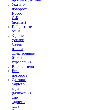
противотуманные
Указатели
поворота
Насос
ОЖ
(помпы)
Габаритные
огни
Задние
фонари
Свечи
накала
Электронные
блоки
управления
Распылители
Реле
поворота
Датчики
заднего
хода
(включения
фар
заднего
хода)