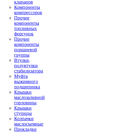
клапанов
Компоненты
компрессоров
Прочие
компоненты
топливных
форсунок
Прочие
компоненты
поршневой
группы
Втулки,
полувтулки
стабилизатора
Муфта
выжимного
подшипника
Крышки
маслозаливной
горловины
Крышки
ступицы
Колпачки
маслосъемные
Прокладки