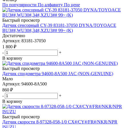
По популярности
По алфавиту
По цене
Быстрый просмотр
Датчик сенсорный CY-39 83181-37050 DYNA/TOYOACE
BU3##,WU30#,34#,XZU3## 99~ (K)
Достаточно
Артикул
: 83181-37050
1 800
₽
-
+
В корзину
Быстрый просмотр
Датчик спидометра 94600-8A500 JAC (NON-GENUINE)
Мало
Артикул
: 94600-8A500
860
₽
-
+
В корзину
Быстрый просмотр
Датчик скорости 8-97328-058-1/0 CX#/CY#/FR#/NKR/NPR
ISUZU