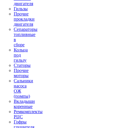
двигателя
Гильзы
Прочие
прокладки
двигателя
Сепараторы
топливные
в
сборе
Кольца
под
гильзу
Статоры
Прочие
моторы
Сальники
насоса
ОЖ
(помпы)
Вкладыши
коренные
Ремкомплекты
РЦС
Гофры
глушителя