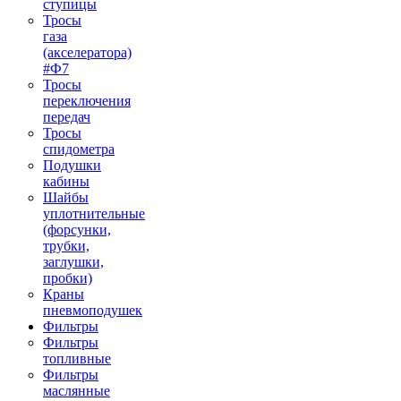
ступицы
Тросы
газа
(акселератора)
#Ф7
Тросы
переключения
передач
Тросы
спидометра
Подушки
кабины
Шайбы
уплотнительные
(форсунки,
трубки,
заглушки,
пробки)
Краны
пневмоподушек
Фильтры
Фильтры
топливные
Фильтры
маслянные