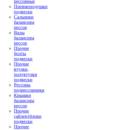
рессорные
Пневмоподушки
подвески
Сальники
балансира
рессор
Валы
балансира
рессор
Прочие
болты
подвески
Прочие
втулки,
полувтулки
подвески
Рессоры
подрессорники
Крышки
балансира
рессор
Прочие
сайлентблоки
подвески
Прочие