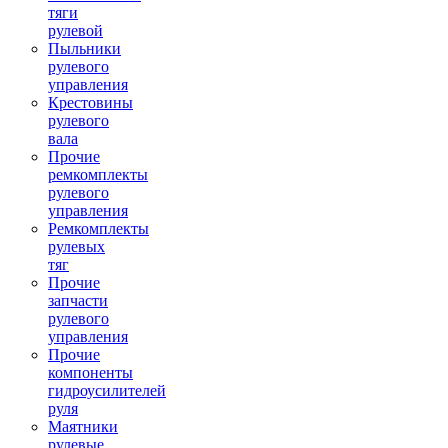
тяги
рулевой
Пыльники
рулевого
управления
Крестовины
рулевого
вала
Прочие
ремкомплекты
рулевого
управления
Ремкомплекты
рулевых
тяг
Прочие
запчасти
рулевого
управления
Прочие
компоненты
гидроусилителей
руля
Маятники
рулевые