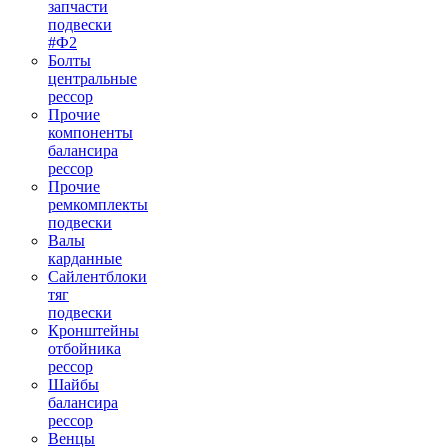
запчасти
подвески
#Ф2
Болты
центральные
рессор
Прочие
компоненты
балансира
рессор
Прочие
ремкомплекты
подвески
Валы
карданные
Сайлентблоки
тяг
подвески
Кронштейны
отбойника
рессор
Шайбы
балансира
рессор
Венцы