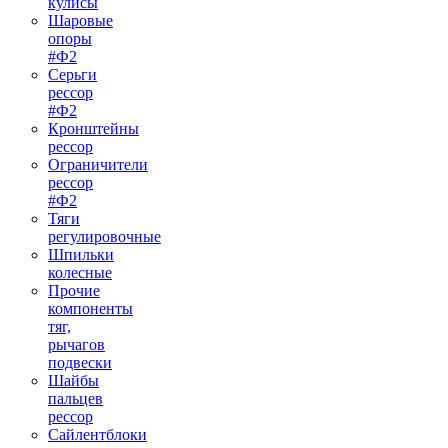
кулисы
Шаровые
опоры
#Ф2
Серьги
рессор
#Ф2
Кронштейны
рессор
Ограничители
рессор
#Ф2
Тяги
регулировочные
Шпильки
колесные
Прочие
компоненты
тяг,
рычагов
подвески
Шайбы
пальцев
рессор
Сайлентблоки