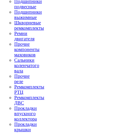
Подшипники
подвесные
Подшипники
выжимные
Шкворневые
ремкомплекты
Ремни
двигателя
Прочие
компоненты
маховиков
Сальники
коленчатого
вала
Прочие
реле
Ремкомплекты
РТЦ
Ремкомплекты
ДВС
Прокладки
впускного
коллектора
Прокладки
крышки