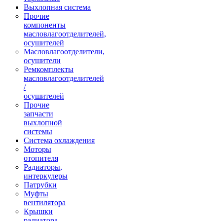
Выхлопная система
Прочие
компоненты
масловлагоотделителей,
осушителей
Масловлагоотделители,
осушители
Ремкомплекты
масловлагоотделителей
/
осушителей
Прочие
запчасти
выхлопной
системы
Система охлаждения
Моторы
отопителя
Радиаторы,
интеркулеры
Патрубки
Муфты
вентилятора
Крышки
радиатора