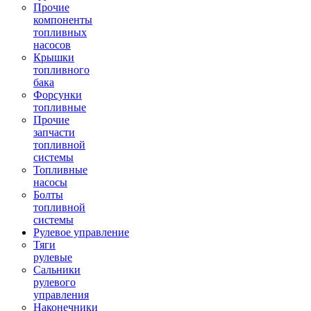
Прочие
компоненты
топливных
насосов
Крышки
топливного
бака
Форсунки
топливные
Прочие
запчасти
топливной
системы
Топливные
насосы
Болты
топливной
системы
Рулевое управление
Тяги
рулевые
Сальники
рулевого
управления
Наконечники