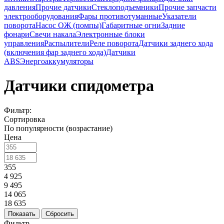
давления
Прочие датчики
Стеклоподъемники
Прочие запчасти
электрооборудования
Фары противотуманные
Указатели
поворота
Насос ОЖ (помпы)
Габаритные огни
Задние
фонари
Свечи накала
Электронные блоки
управления
Распылители
Реле поворота
Датчики заднего хода
(включения фар заднего хода)
Датчики
ABS
Энергоаккумуляторы
Датчики спидометра
Фильтр:
Сортировка
По популярности (возрастание)
Цена
355
4 925
9 495
14 065
18 635
Показать
Сбросить
Фильтр