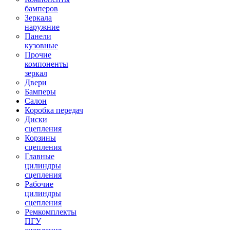
бамперов
Зеркала
наружние
Панели
кузовные
Прочие
компоненты
зеркал
Двери
Бамперы
Салон
Коробка передач
Диски
сцепления
Корзины
сцепления
Главные
цилиндры
сцепления
Рабочие
цилиндры
сцепления
Ремкомплекты
ПГУ