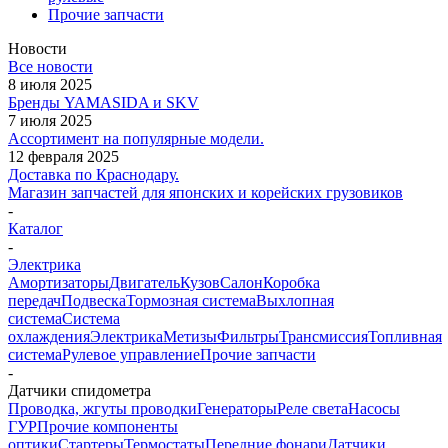
Прочие запчасти
Новости
Все новости
8 июля 2025
Бренды YAMASIDA и SKV
7 июля 2025
Ассортимент на популярные модели.
12 февраля 2025
Доставка по Краснодару.
Магазин запчастей для японских и корейских грузовиков
-
Каталог
-
Электрика
Амортизаторы
Двигатель
Кузов
Салон
Коробка
передач
Подвеска
Тормозная система
Выхлопная
система
Система
охлаждения
Электрика
Метизы
Фильтры
Трансмиссия
Топливная
система
Рулевое управление
Прочие запчасти
-
Датчики спидометра
Проводка, жгуты проводки
Генераторы
Реле света
Насосы
ГУР
Прочие компоненты
оптики
Стартеры
Термостаты
Передние фонари
Датчики