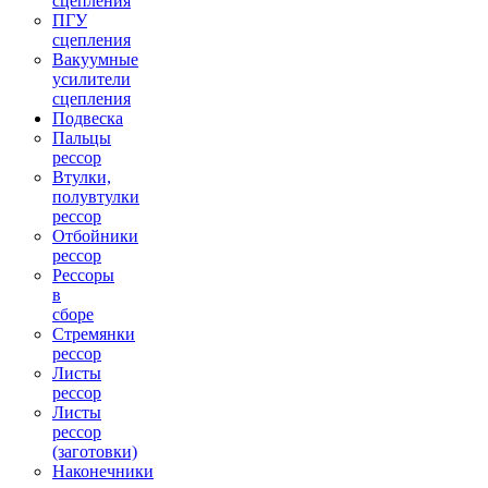
сцепления
ПГУ
сцепления
Вакуумные
усилители
сцепления
Подвеска
Пальцы
рессор
Втулки,
полувтулки
рессор
Отбойники
рессор
Рессоры
в
сборе
Стремянки
рессор
Листы
рессор
Листы
рессор
(заготовки)
Наконечники