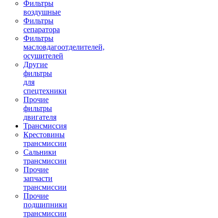
Фильтры
воздушные
Фильтры
сепаратора
Фильтры
масловдагоотделителей,
осушителей
Другие
фильтры
для
спецтехники
Прочие
фильтры
двигателя
Трансмиссия
Крестовины
трансмиссии
Сальники
трансмиссии
Прочие
запчасти
трансмиссии
Прочие
подшипники
трансмиссии