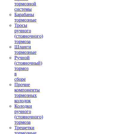
тормозной
системы
Барабаны
тормозные
Тросы
ручного
(стояночного)
тормоза
Шланги
тормозные
Ручной
(стояночный)
тормоз
в
сборе
Прочие
компоненты
тормозных
колодок
Колодки
ручного
(стояночного)
тормоза
Трещетки
тормозные