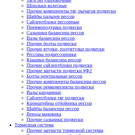
Тяги регулировочные
Шпильки колесные
Прочие компоненты тяг, рычагов подвески
Шайбы пальцев рессор
Сайлентблоки рессорные
Пневмоподушки подвески
Сальники балансира рессор
Валы балансира рессор
Прочие болты подвески
Прочие втулки, полувтулки подвески
Рессоры подрессорники
Крышки балансира рессор
Прочие сайлентблоки подвески
Прочие запчасти подвески #Ф2
Болты центральные рессор
Прочие компоненты балансира рессор
Прочие ремкомплекты подвески
Валы карданные
Сайлентблоки тяг подвески
Кронштейны отбойника рессор
Шайбы балансира рессор
Венцы маховика
Прочие сальники подвески
Тормозная система
Прочие запчасти тормозной системы