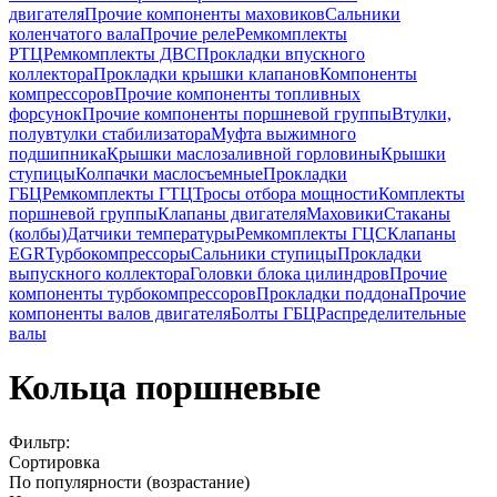
двигателя
Прочие компоненты маховиков
Сальники
коленчатого вала
Прочие реле
Ремкомплекты
РТЦ
Ремкомплекты ДВС
Прокладки впускного
коллектора
Прокладки крышки клапанов
Компоненты
компрессоров
Прочие компоненты топливных
форсунок
Прочие компоненты поршневой группы
Втулки,
полувтулки стабилизатора
Муфта выжимного
подшипника
Крышки маслозаливной горловины
Крышки
ступицы
Колпачки маслосъемные
Прокладки
ГБЦ
Ремкомплекты ГТЦ
Тросы отбора мощности
Комплекты
поршневой группы
Клапаны двигателя
Маховики
Стаканы
(колбы)
Датчики температуры
Ремкомплекты ГЦС
Клапаны
EGR
Турбокомпрессоры
Сальники ступицы
Прокладки
выпускного коллектора
Головки блока цилиндров
Прочие
компоненты турбокомпрессоров
Прокладки поддона
Прочие
компоненты валов двигателя
Болты ГБЦ
Распределительные
валы
Кольца поршневые
Фильтр:
Сортировка
По популярности (возрастание)