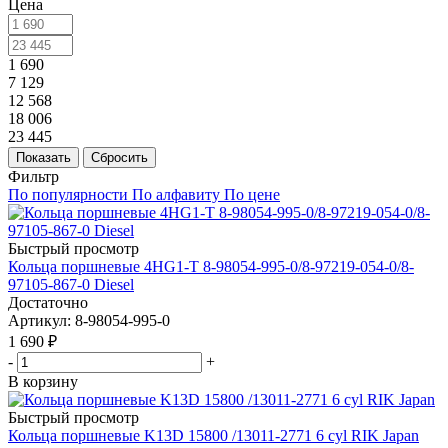
Цена
1 690
7 129
12 568
18 006
23 445
Показать
Сбросить
Фильтр
По популярности
По алфавиту
По цене
Быстрый просмотр
Кольца поршневые 4HG1-T 8-98054-995-0/8-97219-054-0/8-
97105-867-0 Diesel
Достаточно
Артикул
: 8-98054-995-0
1 690
₽
-
+
В корзину
Быстрый просмотр
Кольца поршневые K13D 15800 /13011-2771 6 cyl RIK Japan