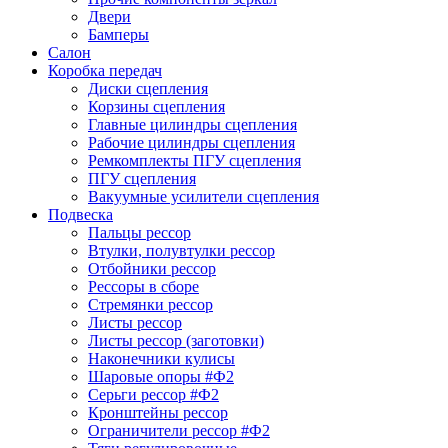
Двери
Бамперы
Салон
Коробка передач
Диски сцепления
Корзины сцепления
Главные цилиндры сцепления
Рабочие цилиндры сцепления
Ремкомплекты ПГУ сцепления
ПГУ сцепления
Вакуумные усилители сцепления
Подвеска
Пальцы рессор
Втулки, полувтулки рессор
Отбойники рессор
Рессоры в сборе
Стремянки рессор
Листы рессор
Листы рессор (заготовки)
Наконечники кулисы
Шаровые опоры #Ф2
Серьги рессор #Ф2
Кронштейны рессор
Ограничители рессор #Ф2