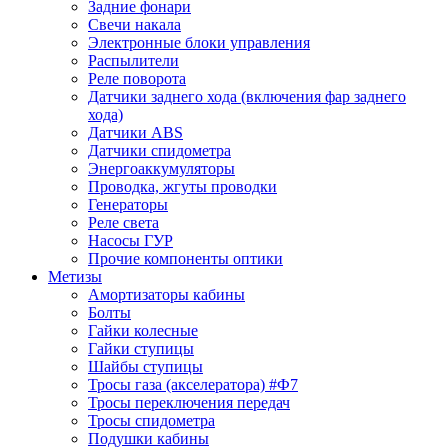
Задние фонари
Свечи накала
Электронные блоки управления
Распылители
Реле поворота
Датчики заднего хода (включения фар заднего
хода)
Датчики ABS
Датчики спидометра
Энергоаккумуляторы
Проводка, жгуты проводки
Генераторы
Реле света
Насосы ГУР
Прочие компоненты оптики
Метизы
Амортизаторы кабины
Болты
Гайки колесные
Гайки ступицы
Шайбы ступицы
Тросы газа (акселератора) #Ф7
Тросы переключения передач
Тросы спидометра
Подушки кабины