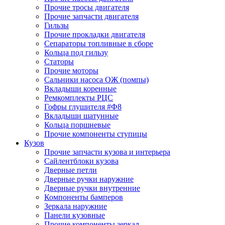
Прочие тросы двигателя
Прочие запчасти двигателя
Гильзы
Прочие прокладки двигателя
Сепараторы топливные в сборе
Кольца под гильзу
Статоры
Прочие моторы
Сальники насоса ОЖ (помпы)
Вкладыши коренные
Ремкомплекты РЦС
Гофры глушителя #Ф8
Вкладыши шатунные
Кольца поршневые
Прочие компоненты ступицы
Кузов
Прочие запчасти кузова и интерьера
Сайлентблоки кузова
Дверные петли
Дверные ручки наружние
Дверные ручки внутренние
Компоненты бамперов
Зеркала наружние
Панели кузовные
Прочие компоненты зеркал