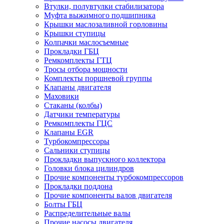
Втулки, полувтулки стабилизатора
Муфта выжимного подшипника
Крышки маслозаливной горловины
Крышки ступицы
Колпачки маслосъемные
Прокладки ГБЦ
Ремкомплекты ГТЦ
Тросы отбора мощности
Комплекты поршневой группы
Клапаны двигателя
Маховики
Стаканы (колбы)
Датчики температуры
Ремкомплекты ГЦС
Клапаны EGR
Турбокомпрессоры
Сальники ступицы
Прокладки выпускного коллектора
Головки блока цилиндров
Прочие компоненты турбокомпрессоров
Прокладки поддона
Прочие компоненты валов двигателя
Болты ГБЦ
Распределительные валы
Прочие насосы двигателя