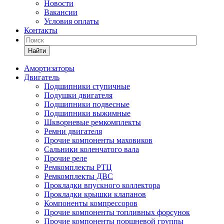
Новости
Вакансии
Условия оплаты
Контакты
Найти
Амортизаторы
Двигатель
Подшипники ступичные
Подушки двигателя
Подшипники подвесные
Подшипники выжимные
Шкворневые ремкомплекты
Ремни двигателя
Прочие компоненты маховиков
Сальники коленчатого вала
Прочие реле
Ремкомплекты РТЦ
Ремкомплекты ДВС
Прокладки впускного коллектора
Прокладки крышки клапанов
Компоненты компрессоров
Прочие компоненты топливных форсунок
Прочие компоненты поршневой группы