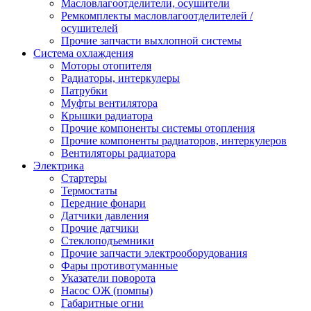
Масловлагоотделители, осушители
Ремкомплекты масловлагоотделителей /
осушителей
Прочие запчасти выхлопной системы
Система охлаждения
Моторы отопителя
Радиаторы, интеркулеры
Патрубки
Муфты вентилятора
Крышки радиатора
Прочие компоненты системы отопления
Прочие компоненты радиаторов, интеркулеров
Вентиляторы радиатора
Электрика
Стартеры
Термостаты
Передние фонари
Датчики давления
Прочие датчики
Стеклоподъемники
Прочие запчасти электрооборудования
Фары противотуманные
Указатели поворота
Насос ОЖ (помпы)
Габаритные огни