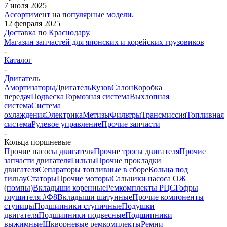
7 июля 2025
Ассортимент на популярные модели.
12 февраля 2025
Доставка по Краснодару.
Магазин запчастей для японских и корейских грузовиков
-
Каталог
-
Двигатель
Амортизаторы
Двигатель
Кузов
Салон
Коробка
передач
Подвеска
Тормозная система
Выхлопная
система
Система
охлаждения
Электрика
Метизы
Фильтры
Трансмиссия
Топливная
система
Рулевое управление
Прочие запчасти
-
Кольца поршневые
Прочие насосы двигателя
Прочие тросы двигателя
Прочие
запчасти двигателя
Гильзы
Прочие прокладки
двигателя
Сепараторы топливные в сборе
Кольца под
гильзу
Статоры
Прочие моторы
Сальники насоса ОЖ
(помпы)
Вкладыши коренные
Ремкомплекты РЦС
Гофры
глушителя #Ф8
Вкладыши шатунные
Прочие компоненты
ступицы
Подшипники ступичные
Подушки
двигателя
Подшипники подвесные
Подшипники
выжимные
Шкворневые ремкомплекты
Ремни