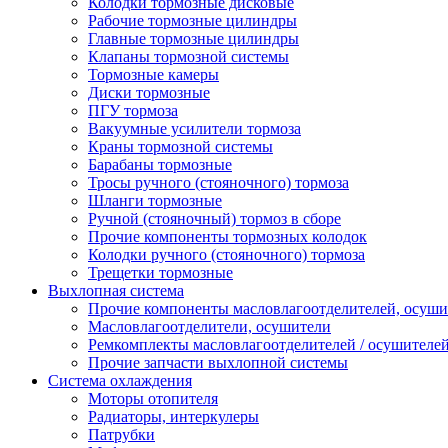
Колодки тормозные дисковые
Рабочие тормозные цилиндры
Главные тормозные цилиндры
Клапаны тормозной системы
Тормозные камеры
Диски тормозные
ПГУ тормоза
Вакуумные усилители тормоза
Краны тормозной системы
Барабаны тормозные
Тросы ручного (стояночного) тормоза
Шланги тормозные
Ручной (стояночный) тормоз в сборе
Прочие компоненты тормозных колодок
Колодки ручного (стояночного) тормоза
Трещетки тормозные
Выхлопная система
Прочие компоненты масловлагоотделителей, осуши
Масловлагоотделители, осушители
Ремкомплекты масловлагоотделителей / осушителе
Прочие запчасти выхлопной системы
Система охлаждения
Моторы отопителя
Радиаторы, интеркулеры
Патрубки