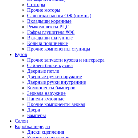
Статоры
Прочие моторы
Сальники насоса ОЖ (помпы)
Вкладыши коренные
Ремкомплекты РЦС
Гофры глушителя #Ф8
Вкладыши шатунные
Кольца поршневые
Прочие компоненты ступицы
Кузов
Прочие запчасти кузова и интерьера
Сайлентблоки кузова
Дверные петли
Дверные ручки наружние
Дверные ручки внутренние
Компоненты бамперов
Зеркала наружние
Панели кузовные
Прочие компоненты зеркал
Двери
Бамперы
Салон
Коробка передач
Диски сцепления
Корзины сцепления