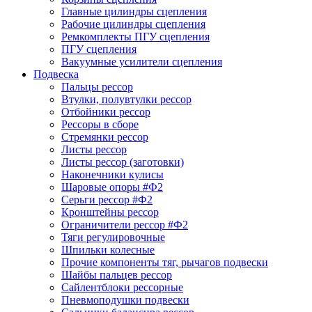
Главные цилиндры сцепления
Рабочие цилиндры сцепления
Ремкомплекты ПГУ сцепления
ПГУ сцепления
Вакуумные усилители сцепления
Подвеска
Пальцы рессор
Втулки, полувтулки рессор
Отбойники рессор
Рессоры в сборе
Стремянки рессор
Листы рессор
Листы рессор (заготовки)
Наконечники кулисы
Шаровые опоры #Ф2
Серьги рессор #Ф2
Кронштейны рессор
Ограничители рессор #Ф2
Тяги регулировочные
Шпильки колесные
Прочие компоненты тяг, рычагов подвески
Шайбы пальцев рессор
Сайлентблоки рессорные
Пневмоподушки подвески