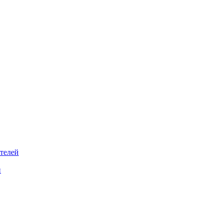
телей
й