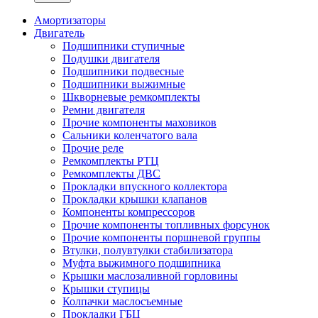
Амортизаторы
Двигатель
Подшипники ступичные
Подушки двигателя
Подшипники подвесные
Подшипники выжимные
Шкворневые ремкомплекты
Ремни двигателя
Прочие компоненты маховиков
Сальники коленчатого вала
Прочие реле
Ремкомплекты РТЦ
Ремкомплекты ДВС
Прокладки впускного коллектора
Прокладки крышки клапанов
Компоненты компрессоров
Прочие компоненты топливных форсунок
Прочие компоненты поршневой группы
Втулки, полувтулки стабилизатора
Муфта выжимного подшипника
Крышки маслозаливной горловины
Крышки ступицы
Колпачки маслосъемные
Прокладки ГБЦ