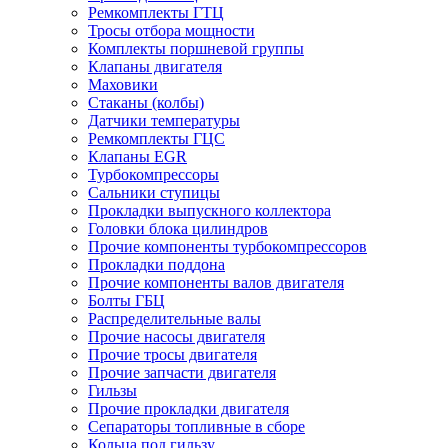
Ремкомплекты ГТЦ
Тросы отбора мощности
Комплекты поршневой группы
Клапаны двигателя
Маховики
Стаканы (колбы)
Датчики температуры
Ремкомплекты ГЦС
Клапаны EGR
Турбокомпрессоры
Сальники ступицы
Прокладки выпускного коллектора
Головки блока цилиндров
Прочие компоненты турбокомпрессоров
Прокладки поддона
Прочие компоненты валов двигателя
Болты ГБЦ
Распределительные валы
Прочие насосы двигателя
Прочие тросы двигателя
Прочие запчасти двигателя
Гильзы
Прочие прокладки двигателя
Сепараторы топливные в сборе
Кольца под гильзу