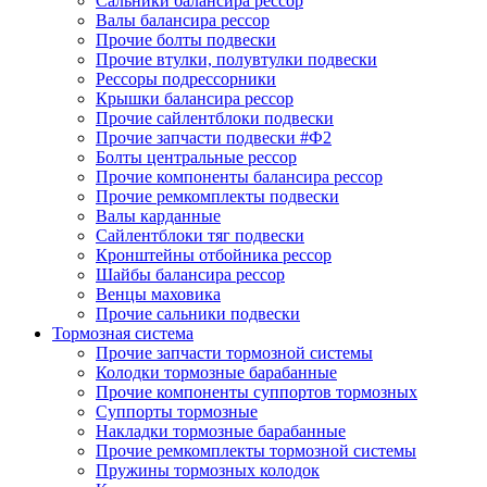
Сальники балансира рессор
Валы балансира рессор
Прочие болты подвески
Прочие втулки, полувтулки подвески
Рессоры подрессорники
Крышки балансира рессор
Прочие сайлентблоки подвески
Прочие запчасти подвески #Ф2
Болты центральные рессор
Прочие компоненты балансира рессор
Прочие ремкомплекты подвески
Валы карданные
Сайлентблоки тяг подвески
Кронштейны отбойника рессор
Шайбы балансира рессор
Венцы маховика
Прочие сальники подвески
Тормозная система
Прочие запчасти тормозной системы
Колодки тормозные барабанные
Прочие компоненты суппортов тормозных
Суппорты тормозные
Накладки тормозные барабанные
Прочие ремкомплекты тормозной системы
Пружины тормозных колодок