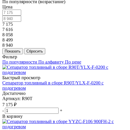
По популярности (возрастание)
Цена
7 175
7 616
8 058
8 499
8 940
Показать
Сбросить
Фильтр
По популярности
По алфавиту
По цене
Быстрый просмотр
Сепаратор топливный в сборе R90T/YLX-F-0200 с
подогревом
Достаточно
Артикул
: R90T
7 175
₽
-
+
В корзину