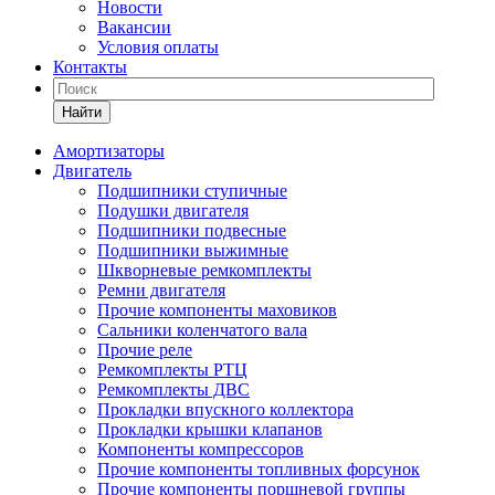
Новости
Вакансии
Условия оплаты
Контакты
Найти
Амортизаторы
Двигатель
Подшипники ступичные
Подушки двигателя
Подшипники подвесные
Подшипники выжимные
Шкворневые ремкомплекты
Ремни двигателя
Прочие компоненты маховиков
Сальники коленчатого вала
Прочие реле
Ремкомплекты РТЦ
Ремкомплекты ДВС
Прокладки впускного коллектора
Прокладки крышки клапанов
Компоненты компрессоров
Прочие компоненты топливных форсунок
Прочие компоненты поршневой группы