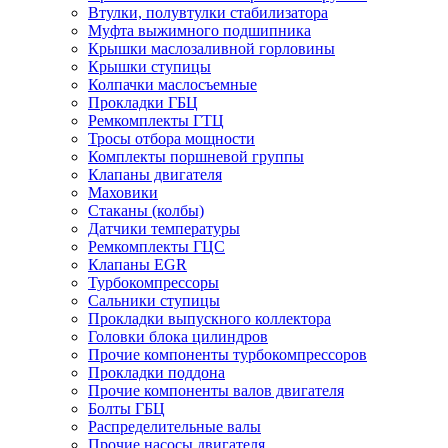
Втулки, полувтулки стабилизатора
Муфта выжимного подшипника
Крышки маслозаливной горловины
Крышки ступицы
Колпачки маслосъемные
Прокладки ГБЦ
Ремкомплекты ГТЦ
Тросы отбора мощности
Комплекты поршневой группы
Клапаны двигателя
Маховики
Стаканы (колбы)
Датчики температуры
Ремкомплекты ГЦС
Клапаны EGR
Турбокомпрессоры
Сальники ступицы
Прокладки выпускного коллектора
Головки блока цилиндров
Прочие компоненты турбокомпрессоров
Прокладки поддона
Прочие компоненты валов двигателя
Болты ГБЦ
Распределительные валы
Прочие насосы двигателя