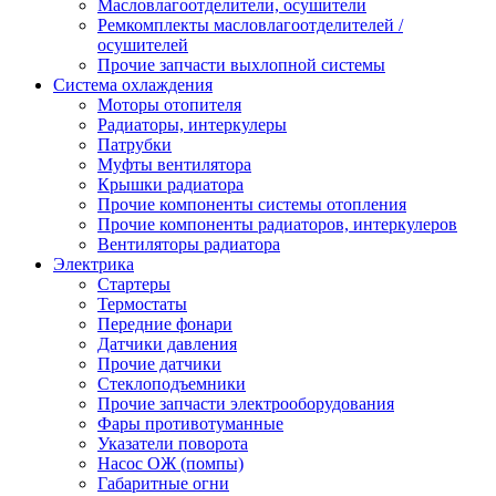
Масловлагоотделители, осушители
Ремкомплекты масловлагоотделителей /
осушителей
Прочие запчасти выхлопной системы
Система охлаждения
Моторы отопителя
Радиаторы, интеркулеры
Патрубки
Муфты вентилятора
Крышки радиатора
Прочие компоненты системы отопления
Прочие компоненты радиаторов, интеркулеров
Вентиляторы радиатора
Электрика
Стартеры
Термостаты
Передние фонари
Датчики давления
Прочие датчики
Стеклоподъемники
Прочие запчасти электрооборудования
Фары противотуманные
Указатели поворота
Насос ОЖ (помпы)
Габаритные огни