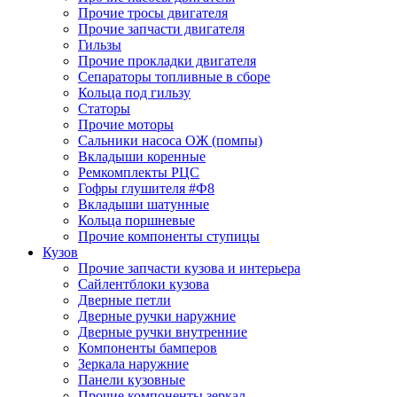
Прочие тросы двигателя
Прочие запчасти двигателя
Гильзы
Прочие прокладки двигателя
Сепараторы топливные в сборе
Кольца под гильзу
Статоры
Прочие моторы
Сальники насоса ОЖ (помпы)
Вкладыши коренные
Ремкомплекты РЦС
Гофры глушителя #Ф8
Вкладыши шатунные
Кольца поршневые
Прочие компоненты ступицы
Кузов
Прочие запчасти кузова и интерьера
Сайлентблоки кузова
Дверные петли
Дверные ручки наружние
Дверные ручки внутренние
Компоненты бамперов
Зеркала наружние
Панели кузовные
Прочие компоненты зеркал