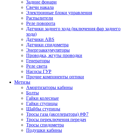
Задние фонари
Свечи накала
Электронные блоки управления
Распылители
Реле поворота
Датчики заднего хода (включения фар заднего
хода)
Датчики ABS
Датчики спидометра
Энергоаккумуляторы
Проводка, жгуты проводки
Генераторы
Реле света
Насосы ГУР
Прочие компоненты оптики
Метизы
Амортизаторы кабины
Болты
Гайки колесные
Гайки ступицы
Шайбы ступицы
Тросы газа (акселератора) #Ф7
Тросы переключения передач
Тросы спидометра
Подушки кабины