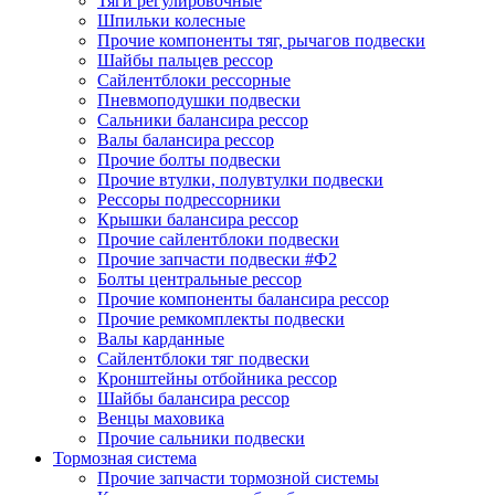
Тяги регулировочные
Шпильки колесные
Прочие компоненты тяг, рычагов подвески
Шайбы пальцев рессор
Сайлентблоки рессорные
Пневмоподушки подвески
Сальники балансира рессор
Валы балансира рессор
Прочие болты подвески
Прочие втулки, полувтулки подвески
Рессоры подрессорники
Крышки балансира рессор
Прочие сайлентблоки подвески
Прочие запчасти подвески #Ф2
Болты центральные рессор
Прочие компоненты балансира рессор
Прочие ремкомплекты подвески
Валы карданные
Сайлентблоки тяг подвески
Кронштейны отбойника рессор
Шайбы балансира рессор
Венцы маховика
Прочие сальники подвески
Тормозная система
Прочие запчасти тормозной системы