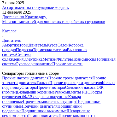
7 июля 2025
Ассортимент на популярные модели.
12 февраля 2025
Доставка по Краснодару.
Магазин запчастей для японских и корейских грузовиков
-
Каталог
-
Двигатель
Амортизаторы
Двигатель
Кузов
Салон
Коробка
передач
Подвеска
Тормозная система
Выхлопная
система
Система
охлаждения
Электрика
Метизы
Фильтры
Трансмиссия
Топливная
система
Рулевое управление
Прочие запчасти
-
Сепараторы топливные в сборе
Прочие насосы двигателя
Прочие тросы двигателя
Прочие
запчасти двигателя
Гильзы
Прочие прокладки двигателя
Кольца
под гильзу
Статоры
Прочие моторы
Сальники насоса ОЖ
(помпы)
Вкладыши коренные
Ремкомплекты РЦС
Гофры
глушителя #Ф8
Вкладыши шатунные
Кольца
поршневые
Прочие компоненты ступицы
Подшипники
ступичные
Подушки двигателя
Подшипники
подвесные
Подшипники выжимные
Шкворневые
ремкомплекты
Ремни двигателя
Прочие компоненты