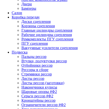
Двери
Бамперы
Салон
Коробка передач
Диски сцепления
Корзины сцепления
Главные цилиндры сцепления
Рабочие цилиндры сцепления
Ремкомплекты ПГУ сцепления
ПГУ сцепления
Вакуумные усилители сцепления
Подвеска
Пальцы рессор
Втулки, полувтулки рессор
Отбойники рессор
Рессоры в сборе
Стремянки рессор
Листы рессор
Листы рессор (заготовки)
Наконечники кулисы
Шаровые опоры #Ф2
Серьги рессор #Ф2
Кронштейны рессор
Ограничители рессор #Ф2