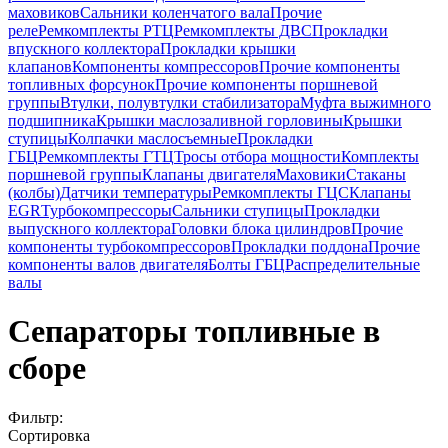
маховиков
Сальники коленчатого вала
Прочие
реле
Ремкомплекты РТЦ
Ремкомплекты ДВС
Прокладки
впускного коллектора
Прокладки крышки
клапанов
Компоненты компрессоров
Прочие компоненты
топливных форсунок
Прочие компоненты поршневой
группы
Втулки, полувтулки стабилизатора
Муфта выжимного
подшипника
Крышки маслозаливной горловины
Крышки
ступицы
Колпачки маслосъемные
Прокладки
ГБЦ
Ремкомплекты ГТЦ
Тросы отбора мощности
Комплекты
поршневой группы
Клапаны двигателя
Маховики
Стаканы
(колбы)
Датчики температуры
Ремкомплекты ГЦС
Клапаны
EGR
Турбокомпрессоры
Сальники ступицы
Прокладки
выпускного коллектора
Головки блока цилиндров
Прочие
компоненты турбокомпрессоров
Прокладки поддона
Прочие
компоненты валов двигателя
Болты ГБЦ
Распределительные
валы
Сепараторы топливные в
сборе
Фильтр:
Сортировка